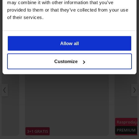
Otkrijte slične komade
may combine it with other information that you’ve
provided to them or that they’ve collected from your use
of their services.
Allow all
Customize
Rasprodaja
PREMIUM
3+1 GRATIS
Popust -50