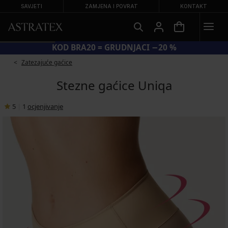
SAVJETI
ZAMJENA I POVRAT
KONTAKT
KOD BRA20 = GRUDNJACI −20 %
Zatezajuće gaćice
Stezne gaćice Uniqa
5
|
1
ocjenjivanje