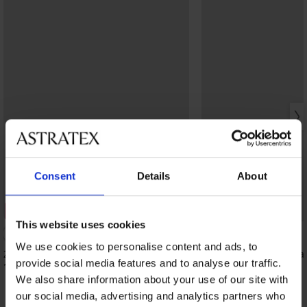
Consent
Details
About
3+1 GRATIS
3+1 GRATIS
Bestseller
This website uses cookies
4,7
We use cookies to personalise content and ads, to
Zatezajuće gaćice Giulia
Stezne gaćice Misteria
provide social media features and to analyse our traffic.
15,99 €
20,99 €
We also share information about your use of our site with
our social media, advertising and analytics partners who