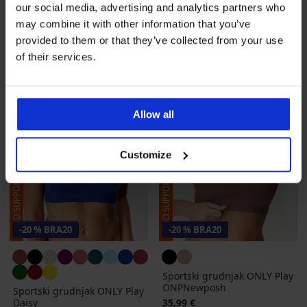
our social media, advertising and analytics partners who
Popust
Prvobitna cijena
12,40 €
30,99 €
Popust
Prvobitna cijena
17,39 €
28,99 €
may combine it with other information that you’ve
provided to them or that they’ve collected from your use
LIMITED
of their services.
Allow all
Customize
-20 % BRA20
-20 % BRA20
Sportski grudnjak ONLY Play
ONPNewposh
Sportski grudnjak ONLY Play
Daisy
35,99 €