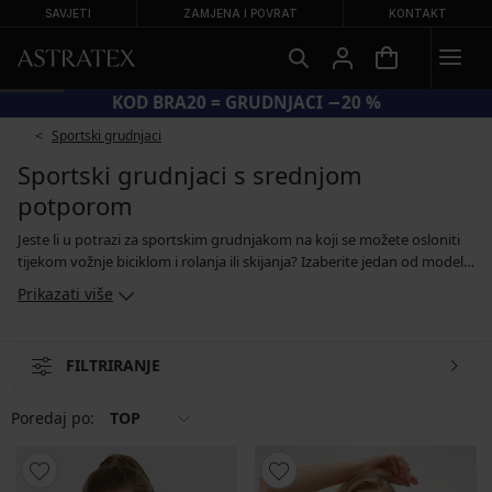
SAVJETI
ZAMJENA I POVRAT
KONTAKT
KOD BRA20 = GRUDNJACI −20 %
Sportski grudnjaci
Sportski grudnjaci s srednjom
potporom
Jeste li u potrazi za sportskim grudnjakom na koji se možete osloniti
tijekom vožnje biciklom i rolanja ili skijanja? Izaberite jedan od modela
koji nude srednju podršku za vaše poprsje. Ovi grudnjaci drže grudi uz
Prikazati više
tijelo i zahvaljujući posebnom kroju optimalno raspoređuju svoju
težinu. Ako se znojite tijekom sporta, funkcionalni materijali uklanjaju
vlagu s kože, tako da ostajete suhi i ugodni, čak i ako je unosite u
FILTRIRANJE
svoje tijelo.
Poredaj po:
TOP