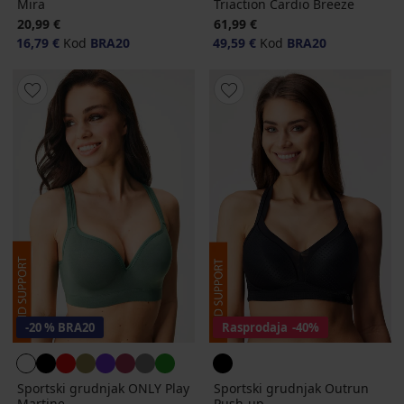
Mira
Triaction Cardio Breeze
20,99 €
61,99 €
16,79 €
Kod
BRA20
49,59 €
Kod
BRA20
-20 % BRA20
Rasprodaja
-40%
Sportski grudnjak ONLY Play
Sportski grudnjak Outrun
Martine
Push-up