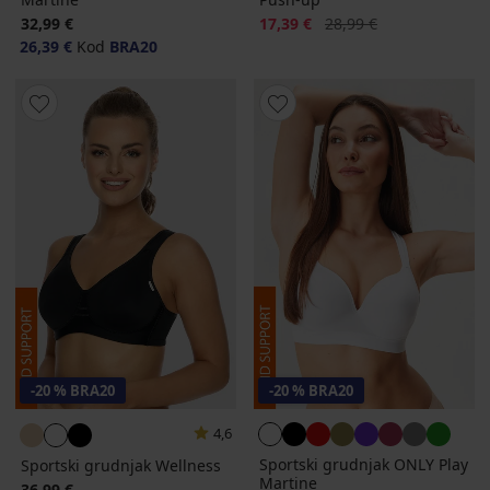
Popust
Prvobitna cijena
32,99 €
17,39 €
28,99 €
26,39 €
Kod
BRA20
-20 % BRA20
-20 % BRA20
4,6
Sportski grudnjak ONLY Play
Sportski grudnjak Wellness
Martine
36,99 €