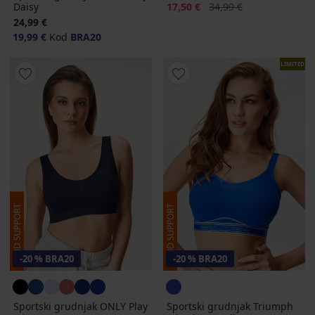
Popust
Prvobitna cijena
Daisy
17,50 €
34,99 €
24,99 €
19,99 €
Kod
BRA20
LIMITED
-20 % BRA20
-20 % BRA20
Sportski grudnjak ONLY Play
Sportski grudnjak Triumph