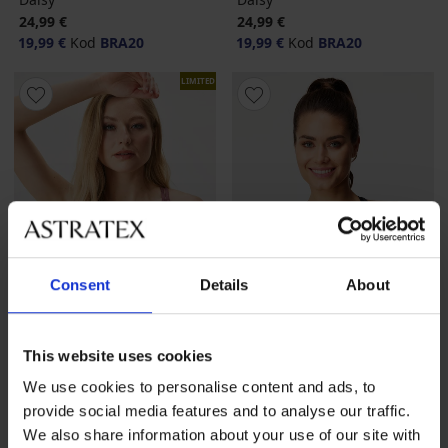
24,99 €
24,99 €
19,99 €
Kod
BRA20
19,99 €
Kod
BRA20
LIMITED
Consent
Details
About
This website uses cookies
Rasprodaja
-60%
Rasprodaja
-40%
We use cookies to personalise content and ads, to
5
provide social media features and to analyse our traffic.
Sportski grudnjak ONLY Play
Sportski grudnjak Outrun
We also share information about your use of our site with
ONPTIE
Grey Push-Up