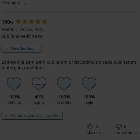
za
dojilje
Lucy
Sortiranje
Spavaćica
€
dojilje
Coraline
plava
za
Eileen
duga
trudnice
40,59
kratka
37,19
i
€
100
%
57,99
€
dojilje
57,99
Ivana
€
29. 06. 2025
Temperance
61,99
€
kupljena veličina M
€
51,99
€
Potvrđeni kupac
Zadovolnja sam svim kupljenim proizvodima do sada.Kvalitetom
materijala,modelom........
100%
40%
100%
100%
Veličina
Cijena
Kvaliteta
Boja
Preporučujem ovaj proizvod
0
0
slažem se
ne slažem se