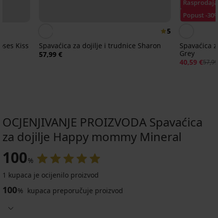
Rasprodaja
Popust -30
5
oses Kiss
Spavaćica za dojilje i trudnice Sharon
Spavaćica za
Grey
57,99 €
40,59 €
57,99
OCJENJIVANJE PROIZVODA Spavaćica
za dojilje Happy mommy Mineral
-30%
-40%
100
%
1 kupaca je ocijenilo proizvod
Spavaćica
Spavaćica
100
za
za
%
kupaca preporučuje proizvod
trudnice
dojilje
Pamučna
Spavaćica
i
Samantha
spavaćica
za
dojilje
65,99