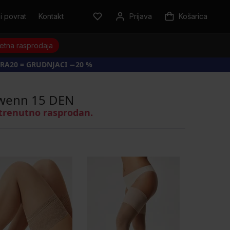
i povrat
Kontakt
Prijava
Košarica
jetna rasprodaja
RA20 = GRUDNJACI −20 %
Gwenn 15 DEN
 trenutno rasprodan.