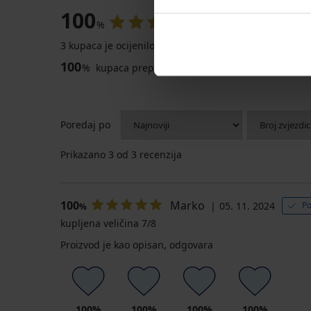
100
%
3 kupaca je ocijenilo proizvod
100
%
kupaca preporučuje proizvod
Poredaj po
Prikazano
3
od 3 recenzija
100
Marko
05. 11. 2024
Po
%
kupljena veličina 7/8
Proizvod je kao opisan, odgovara
100%
100%
100%
100%