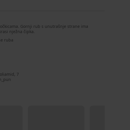
očkicama. Gornji rub s unutrašnje strane ima
krasi nježna čipka.
ne ruba
oliamid, 7
n_pun