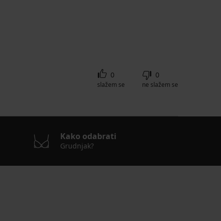
0
0
slažem se
ne slažem se
Kako odabrati
Grudnjak?