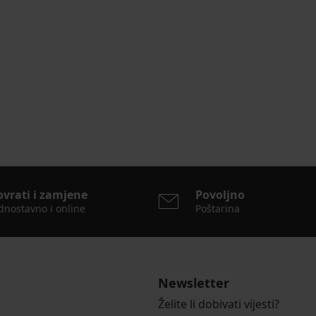
ovrati i zamjene
Povoljno
dnostavno i online
Poštarina
Newsletter
Želite li dobivati vijesti?