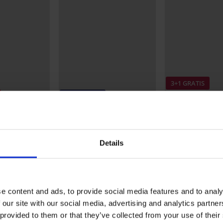
3+1 GRATIS
-20% BRA20
Bestseller
5
5
podstavljen
Grudnjak Themis Lace
Nature podstavljeni
Brazilke Lady Gr
Details
€
41,99 €
20,99 €
33,59 €
kod:
BRA20
e content and ads, to provide social media features and to analy
 our site with our social media, advertising and analytics partn
NJE PROIZVODA Samostojeće čarape Gw
 provided to them or that they’ve collected from your use of their