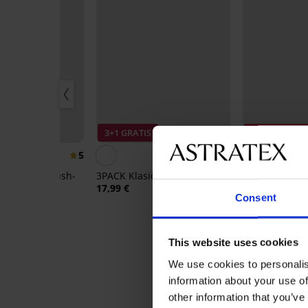
IS
r
3+1 GRATIS
Popust -40%
5
5
ice Simple Push-
3PACK Klasične gaćice Katrin
Grudnjak Fili 
im strukom
bez žica
17,99 €
Consent
19,79 €
32,99 
This website uses cookies
We use cookies to personalis
information about your use of
OCJENJIVA
other information that you’ve