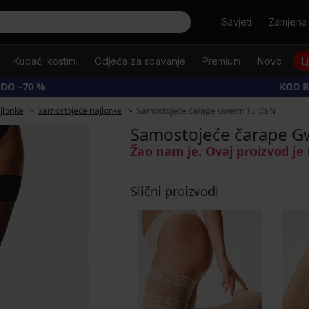
Tražiti
Savjeti
Zamjena 
Kupaći kostimi
Odjeća za spavanje
Premium
Novo
L
 DO –70 %
KOD B
jlonke
Samostojeće najlonke
Samostojeće čarape Gwenn 15 DEN
Samostojeće čarape 
Žao nam je. Ovaj proizvod je
Slični proizvodi