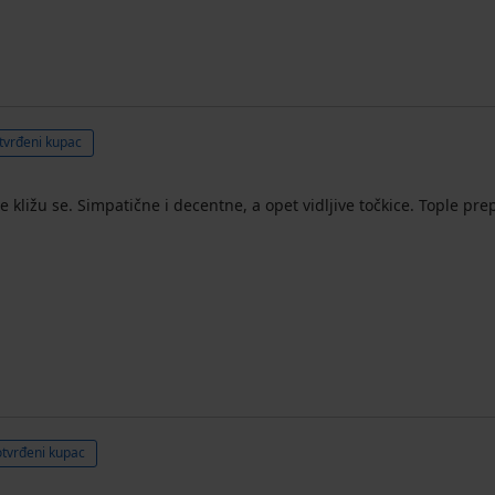
tvrđeni kupac
ližu se. Simpatične i decentne, a opet vidljive točkice. Tople pre
tvrđeni kupac