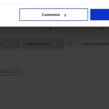
5
3x
4
0x
Customize
3
0x
2
0x
1
0x
Kupljeno prema 
tvrđeni kupac