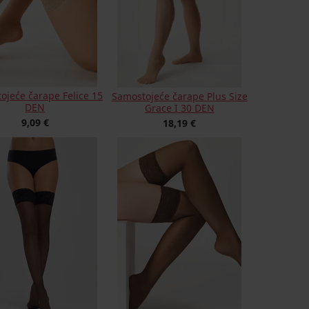
ojeće čarape Felice 15
Samostojeće čarape Plus Size
DEN
Grace I 30 DEN
9,09 €
18,19 €