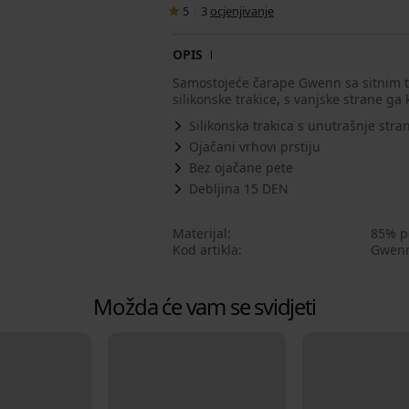
5
|
3
ocjenjivanje
OPIS
Samostojeće čarape Gwenn sa sitnim t
silikonske trakice, s vanjske strane ga 
Silikonska trakica s unutrašnje stra
Ojačani vrhovi prstiju
Bez ojačane pete
Debljina 15 DEN
Materijal
85% p
Kod artikla
Gwen
Možda će vam se svidjeti