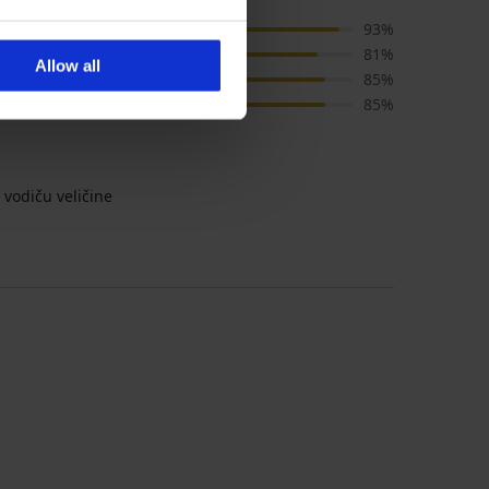
Boja
93%
Cijena
81%
Allow all
Kvaliteta
85%
Veličina
85%
vodiču veličine