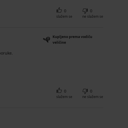
0
0
slažem se
ne slažem se
Kupljeno prema vodiču
veličine
poruke.
0
0
slažem se
ne slažem se