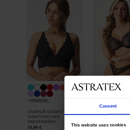
PREMIUM
PREMIUM
Grudnjak Gossard 
Consent
Lace I
Grudnjak Gossard
63,99 €
Superboost Lace
nepodstavljeni
This website uses cookies
73,99 €