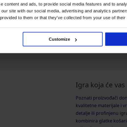
e content and ads, to provide social media features and to analy
 our site with our social media, advertising and analytics partn
 provided to them or that they’ve collected from your use of their
Pregledajte cijelu kolekciju
Customize
Igra koja će vas 
Poznati proizvođači don
kvalitetne materijale i 
detalje ili profinjenu i
kombinira glatke košari