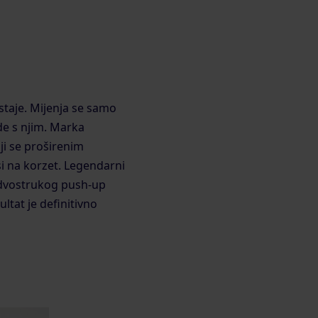
ostaje. Mijenja se samo
de s njim. Marka
oji se proširenim
i na korzet. Legendarni
dvostrukog push-up
tat je definitivno