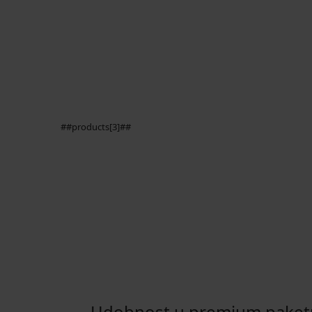
##products[3]##
Udobnost u premium paket