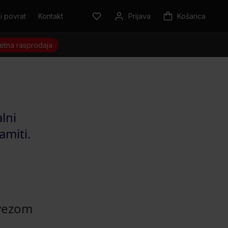
i povrat
Kontakt
Prijava
Košarica
jetna rasprodaja
alni
amiti.
 vezom