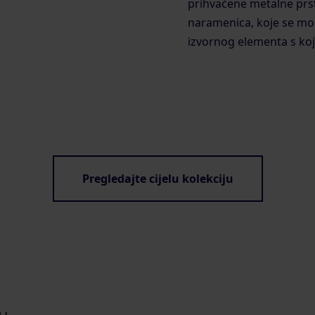
prihvaćene metalne prst
naramenica, koje se mogu
izvornog elementa s koj
Pregledajte cijelu kolekciju
u