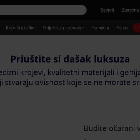
Tražiti
Savjeti
Zamjena 
Kupaći kostimi
Odjeća za spavanje
Premium
Novo
L
Priuštite si dašak luksuza
cizni krojevi, kvalitetni materijali i genij
ji stvaraju ovisnost koje se ne morate sr
Budite očarani