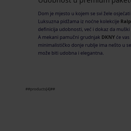
Dom je mjesto u kojem se svi žele osjećat
Luksuzna pidžama iz noćne kolekcije
Ralp
definicija udobnosti, već i dokaz da muški
A mekani pamučni grudnjak
DKNY
će vas 
minimalističko donje rublje ima nešto u se
može biti udobna i elegantna.
##products[4]##