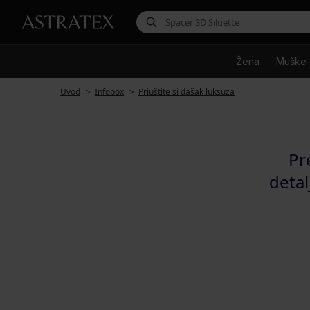
Žena
Muške
Uvod
Infobox
Priuštite si dašak luksuza
Pre
detal