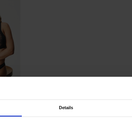
Glossies
Details