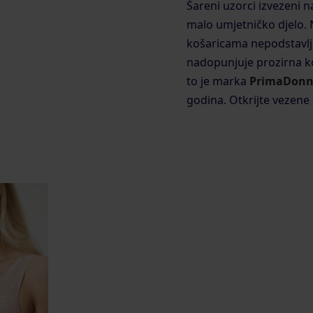
Šareni uzorci izvezeni n
malo umjetničko djelo. N
košaricama nepodstavlj
nadopunjuje prozirna ko
to je marka
PrimaDon
godina. Otkrijte vezene d