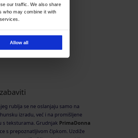
se our traffic. We also share
ers who may combine it with
 services.
Allow all
zabaviti
jeg rublja se ne oslanjaju samo na
vrhunsku izradu, već i na promišljene
gru s teksturama. Grudnjak
PrimaDonna
ce s prepoznatljivom čipkom. Uzdiže