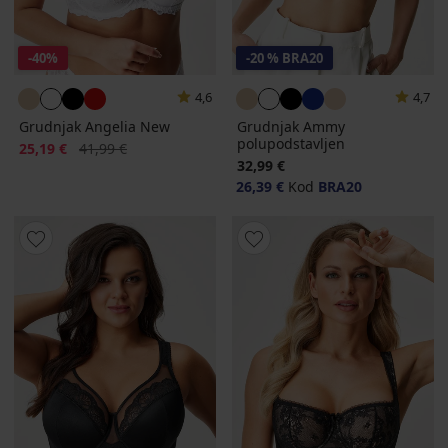
-40%
-20 % BRA20
4,6
4,7
Grudnjak Angelia New
Grudnjak Ammy
polupodstavljen
Popust
Prvobitna cijena
25,19 €
41,99 €
32,99 €
26,39 €
Kod
BRA20