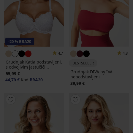
-20 % BRA20
4,7
4,8
Grudnjak Katia podstavljeni,
BESTSELLER
s odvojivim jastučići...
Grudnjak DIVA by IVA
55,99 €
nepodstavljeni
44,79 €
Kod
BRA20
39,99 €