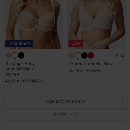
-20 % BRA20
-40%
4,6
Grudnjak Abby
Grudnjak Angelia New
nepodstavljen
Popust
Prvobitna cijena
25,19 €
41,99 €
52,99 €
42,39 €
Kod
BRA20
SLJEDEĆA STRANICA
Stránka 1/12