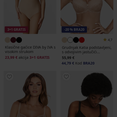
3+1 GRATIS
-20 % BRA20
4,7
Klasične gaćice DIVA by IVA s
Grudnjak Katia podstavljeni,
visokim strukom
s odvojivim jastučići...
23,99 €
akcija
3+1 GRATIS
55,99 €
44,79 €
Kod
BRA20