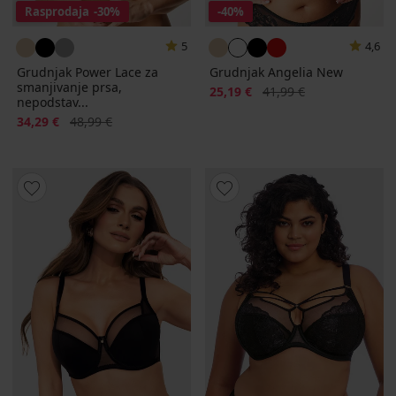
Rasprodaja
-30%
-40%
5
4,6
Grudnjak Power Lace za
Grudnjak Angelia New
smanjivanje prsa,
Popust
Prvobitna cijena
25,19 €
41,99 €
nepodstav...
Popust
Prvobitna cijena
34,29 €
48,99 €