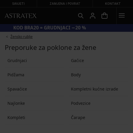
SAVJETI
ZAMJENA I POVRAT
KONTAKT
KOD BRA20 = GRUDNJACI −20 %
Žensko rublje
Preporuke za poklone za žene
Grudnjaci
Gaćice
Pidžama
Body
Spavaćice
Kompletni kućne izrade
Najlonke
Podvezice
Kompleti
Čarape