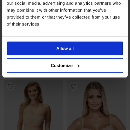
our social media, advertising and analytics partners who
may combine it with other information that you’ve
provided to them or that they’ve collected from your use
-20 % BRA20
of their services.
Grudnjak Michelle
nepodstavljen
PREMIUM
Allow all
57,99 €
Grudnjak Gossard
46,39 €
Kod
BRA20
Superboost Lace
nepodstavljeni
Customize
73,99 €