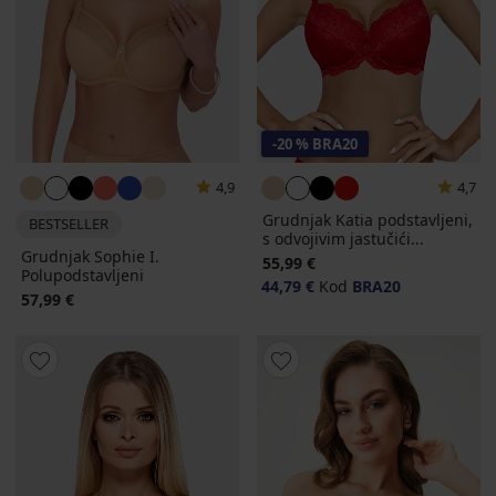
-20 % BRA20
4,9
4,7
Grudnjak Katia podstavljeni,
BESTSELLER
s odvojivim jastučići...
Grudnjak Sophie I.
55,99 €
Polupodstavljeni
44,79 €
Kod
BRA20
57,99 €