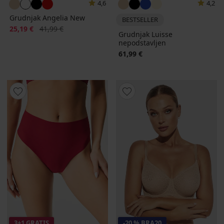
4,6
4,2
Grudnjak Angelia New
BESTSELLER
Popust
Prvobitna cijena
25,19 €
41,99 €
Grudnjak Luisse
nepodstavljen
61,99 €
3+1 GRATIS
-20 % BRA20