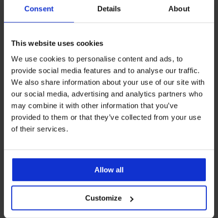
Consent
Details
About
Korisnička podrška
Radni dani od 8.00 - 16.00
This website uses cookies
info@astratex.hr
We use cookies to personalise content and ads, to
provide social media features and to analyse our traffic.
We also share information about your use of our site with
Newsletter
our social media, advertising and analytics partners who
Prijavite se na newsletter i
osvojite 200 kn
may combine it with other information that you’ve
provided to them or that they’ve collected from your use
of their services.
ŽELIM PREUZIMATI
Allow all
SLUŽBA ZA KORISNIKE
Customize
OPĆE INFORMACIJE