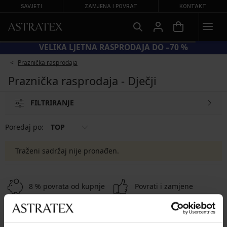
SAVJETI
ZAMJENA I POVRAT
KONTAKT
VELIKA LJETNA RASPRODAJA DO –70 %
Praznička rasprodaja
Praznička rasprodaja - Dječji
FILTRIRANJE
Poredaj po:
TOP
Traženi sadržaj nije pronađen.
8 % povrata od kupnje
Povrati i zamjene
Povoljno
Kako odabrati