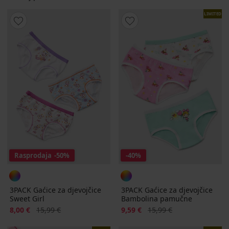
LIMITED
Rasprodaja
-50%
-40%
3PACK Gaćice za djevojčice
3PACK Gaćice za djevojčice
Sweet Girl
Bambolina pamučne
Popust
Prvobitna cijena
Popust
Prvobitna cijena
8,00 €
15,99 €
9,59 €
15,99 €