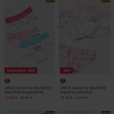
Rasprodaja
-30%
-30%
3PACK Gaćice za djevojčice
3PACK Gaćice za djevojčice
Best Friends pamučne
Topolina pamučne
Popust
Prvobitna cijena
Popust
Prvobitna cijena
11,19 €
15,99 €
11,19 €
15,99 €
LIMITED
LIMITED