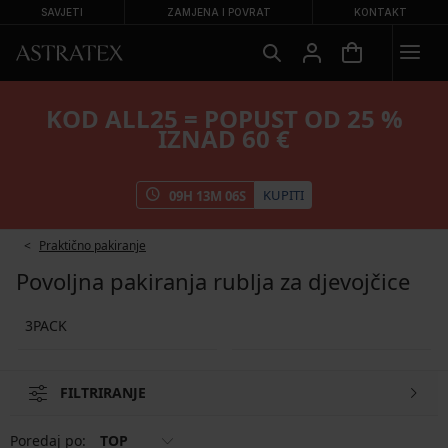
SAVJETI
ZAMJENA I POVRAT
KONTAKT
KOD ALL25 = POPUST OD 25 %
IZNAD 60 €
KUPITI
09
H
13
M
05
S
Praktično pakiranje
Povoljna pakiranja rublja za djevojčice
3PACK
FILTRIRANJE
Poredaj po:
TOP