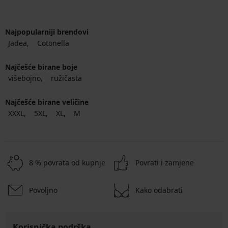
Najpopularniji brendovi
Jadea
Cotonella
Najčešće birane boje
višebojno
ružičasta
Najčešće birane veličine
XXXL
5XL
XL
M
8 % povrata od kupnje
Povrati i zamjene
Povoljno
Kako odabrati
Korisnička podrška