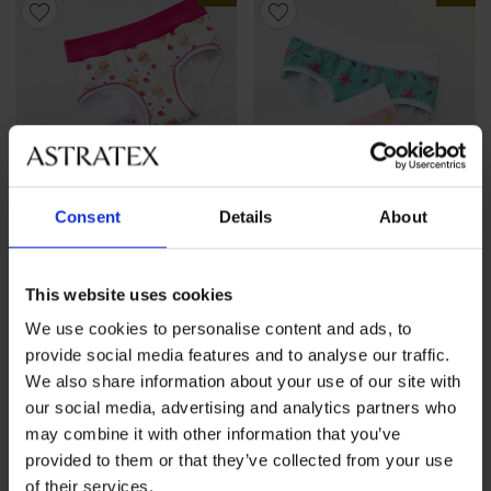
Consent
Details
About
This website uses cookies
-25 % ALL25
-25 % ALL25
We use cookies to personalise content and ads, to
provide social media features and to analyse our traffic.
3PACK Gaćice za djevojčice
3PACK Gaćice za djevojčice
We also share information about your use of our site with
Apple pamučne
Ocean pamučne
our social media, advertising and analytics partners who
15,99 €
15,99 €
may combine it with other information that you’ve
11,99 €
Kod
ALL25
11,99 €
Kod
ALL25
provided to them or that they’ve collected from your use
of their services.