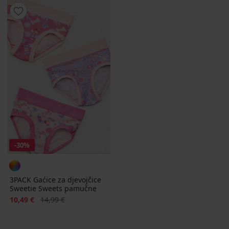
-30%
3PACK Gaćice za djevojčice
Sweetie Sweets pamučne
Popust
Prvobitna cijena
10,49 €
14,99 €