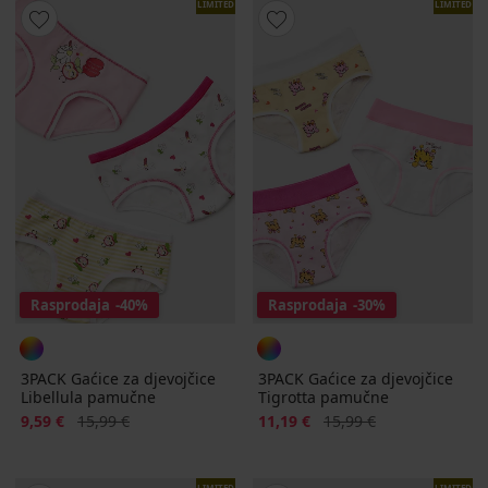
LIMITED
LIMITED
Rasprodaja
-40%
Rasprodaja
-30%
3PACK Gaćice za djevojčice
3PACK Gaćice za djevojčice
Libellula pamučne
Tigrotta pamučne
Popust
Prvobitna cijena
Popust
Prvobitna cijena
9,59 €
15,99 €
11,19 €
15,99 €
LIMITED
LIMITED