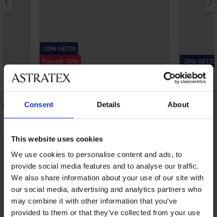
-20% GET20
Popust -30%
-20% GET20
5
Spavaćica Deep Sleep kratka
Pidžama Ti
32,99 €
32,99 €
ka
Consent
Details
About
18,47 €
26,39 €
kod:
GET20
kod:
This website uses cookies
Iz iste kolekcije
We use cookies to personalise content and ads, to
Prikazati
provide social media features and to analyse our traffic.
We also share information about your use of our site with
our social media, advertising and analytics partners who
may combine it with other information that you’ve
provided to them or that they’ve collected from your use