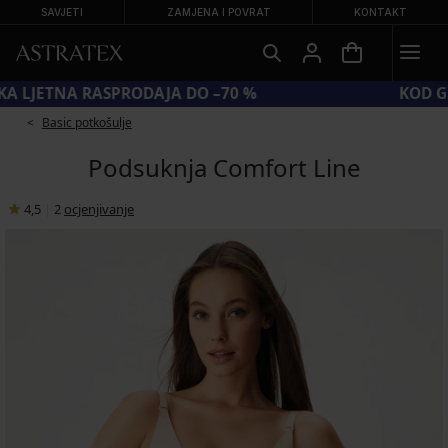
SAVJETI
ZAMJENA I POVRAT
KONTAKT
VELIKA LJETNA RASPRODAJA DO –70 %
Basic potkošulje
Podsuknja Comfort Line
4,5
|
2
ocjenjivanje