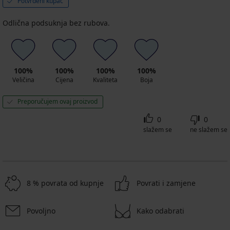
Potvrđeni kupac
Odlična podsuknja bez rubova.
100%
100%
100%
100%
Veličina
Cijena
Kvaliteta
Boja
Preporučujem ovaj proizvod
0
0
slažem se
ne slažem se
8 % povrata od kupnje
Povrati i zamjene
Povoljno
Kako odabrati