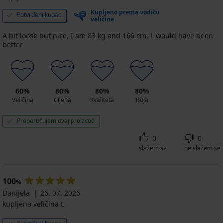
Kupljeno prema vodiču
Potvrđeni kupac
veličine
A bit loose but nice, I am 83 kg and 166 cm, L would have been
better
60%
80%
80%
80%
Veličina
Cijena
Kvaliteta
Boja
Preporučujem ovaj proizvod
0
0
slažem se
ne slažem se
100
%
Danijela
26. 07. 2026
kupljena veličina L