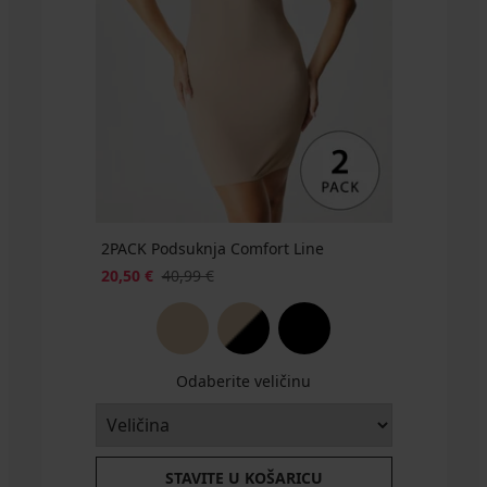
18,50
€
36,99
€
14,80
€
Kod
GET20
2PACK Podsuknja Comfort Line
20,50 €
40,99 €
Odaberite veličinu
STAVITE U KOŠARICU