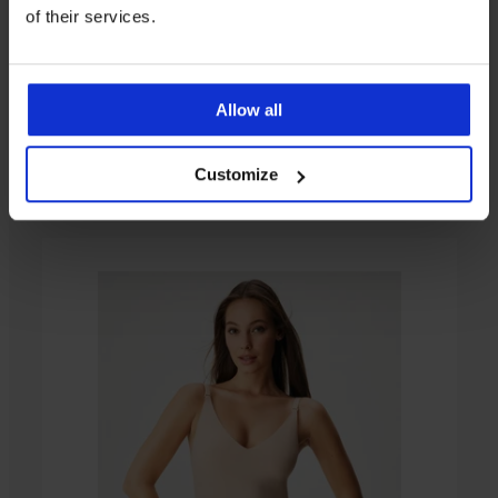
of their services.
Allow all
Customize
Iz iste kolekcije
-50%
-20 % GET20
2PACK
Podsuknja
Comfort
Line
II