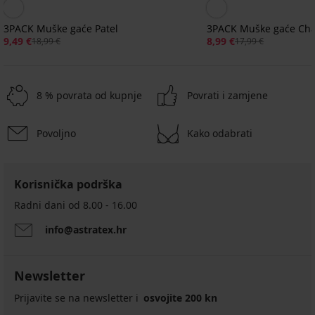
3PACK Muške gaće Patel
3PACK Muške gaće Cha
9,49 €
8,99 €
18,99 €
17,99 €
8 % povrata od kupnje
Povrati i zamjene
Povoljno
Kako odabrati
Rasprodaja
-40%
ITED
IMITED
Korisnička podrška
4,9
3PACK
Radni dani od 8.00 - 16.00
Muške
PREMIUM
gaće
info@astratex.hr
Phillips
3PACK
5PACK
Bešavne
Muške
12,59
Muške
muške
gaće
€
gaće
Newsletter
gaće
Tommy
20,99
u
SilverPro
Hilfiger
€
tubi
Prijavite se na newsletter i
Classic
osvojite 200 kn
Better
I
36,99