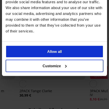
provide social media features and to analyse our traffic.
We also share information about your use of our site with
our social media, advertising and analytics partners who
may combine it with other information that you’ve
provided to them or that they’ve collected from your use
of their services.
Allow all
Customize
Rasprodaja
Popust -70
Gym
2PACK Tange Clarke
3PACK Muš
IV
30,99 €
8,10 €
26,99 