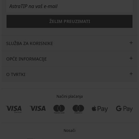
53,99
14,99
€
€
€
ŽELIM PREUZIMATI
SLUŽBA ZA KORISNIKE
OPĆE INFORMACIJE
O TVRTKI
Načini plaćanja
Nosači