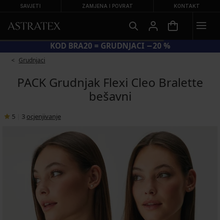
SAVJETI
ZAMJENA I POVRAT
KONTAKT
KOD BRA20 = GRUDNJACI −20 %
Grudnjaci
PACK Grudnjak Flexi Cleo Bralette
bešavni
5
|
3
ocjenjivanje