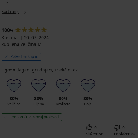
Sortiranje
100
%
Kristina
20. 07. 2024
kupljena veličina M
Potvrđeni kupac
Ugodni,lagani grudnjaci,u veličini ok.
80%
80%
80%
80%
Veličina
Cijena
Kvaliteta
Boja
Preporučujem ovaj proizvod
0
0
slažem se
ne slažem se