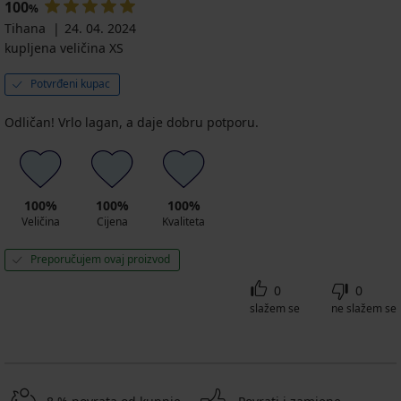
100
%
Tihana
24. 04. 2024
kupljena veličina XS
Potvrđeni kupac
Odličan! Vrlo lagan, a daje dobru potporu.
100%
100%
100%
Veličina
Cijena
Kvaliteta
Preporučujem ovaj proizvod
0
0
slažem se
ne slažem se