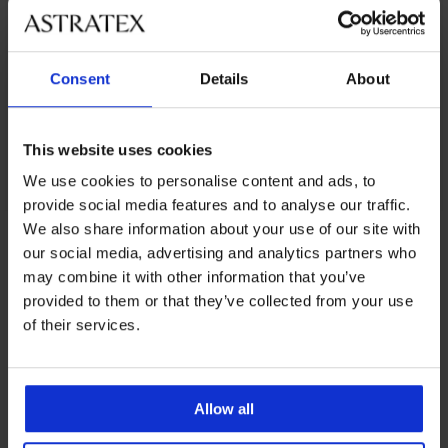
Consent
Details
About
This website uses cookies
We use cookies to personalise content and ads, to
provide social media features and to analyse our traffic.
We also share information about your use of our site with
Iz iste kolekcije
our social media, advertising and analytics partners who
may combine it with other information that you’ve
provided to them or that they’ve collected from your use
of their services.
-20 % BRA20
-20 % BRA20
-30%
-20 % BRA20
-20 % BRA20
-20 % BRA20
-20 % BRA20
Sportski
Grudnjak
Allow all
BESTSELLER
grudnjak
Hanna
Sportski
FILA
bešavan