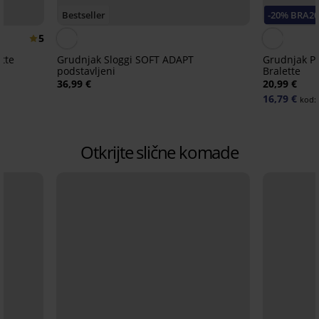
Bestseller
-20% BRA2
5
tte
Grudnjak Sloggi SOFT ADAPT
Grudnjak P
podstavljeni
Bralette
36,99 €
20,99 €
16,79 €
kod:
Otkrijte slične komade