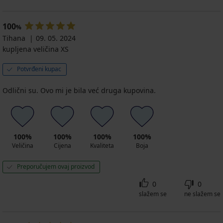
100
%
Tihana
09. 05. 2024
kupljena veličina XS
Potvrđeni kupac
Odlični su. Ovo mi je bila već druga kupovina.
100%
100%
100%
100%
Veličina
Cijena
Kvaliteta
Boja
Preporučujem ovaj proizvod
0
0
slažem se
ne slažem se