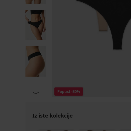
Popust
-30%
Iz iste kolekcije