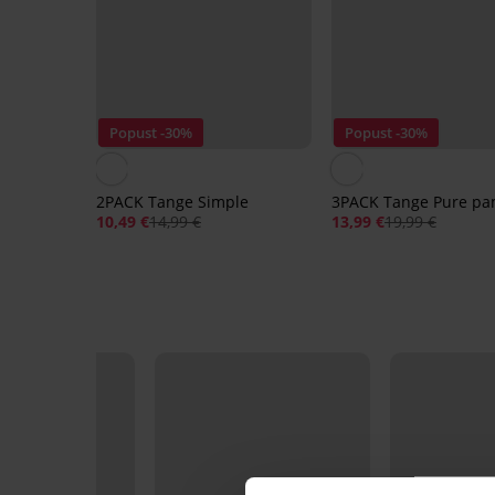
Popust -30%
Popust -30%
2PACK Tange Simple
3PACK Tange Pure p
10,49 €
14,99 €
13,99 €
19,99 €