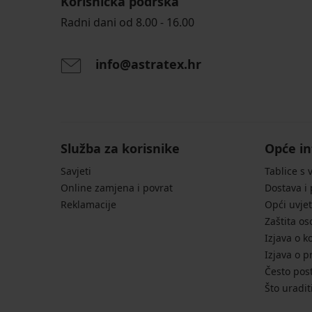
Korisnička podrška
Radni dani od 8.00 - 16.00
info@astratex.hr
Služba za korisnike
Opće in
Savjeti
Tablice s 
Online zamjena i povrat
Dostava i
Reklamacije
Opći uvjet
Zaštita o
Izjava o k
Izjava o p
Često post
Što uradit