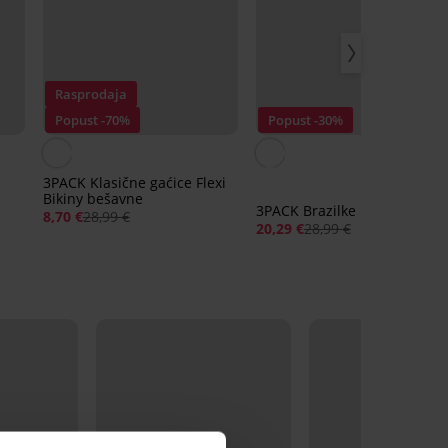
Rasprodaja
Popust -70%
Popust -30%
3PACK Klasične gaćice Flexi
Bikiny bešavne
3PACK Brazilke Flexi bešavn
8,70 €
28,99 €
20,29 €
28,99 €