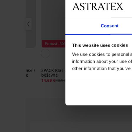
Consent
30%
Popust -30%
Popust -30%
This website uses cookies
We use cookies to personalis
information about your use of
2PACK Tange
10,49 €
14,99 
other information that you’ve
ične gaćice Flexi s
2PACK Klasične gaćice Flexi I
trukom bešavne
bešavne
99 €
14,69 €
20,99 €