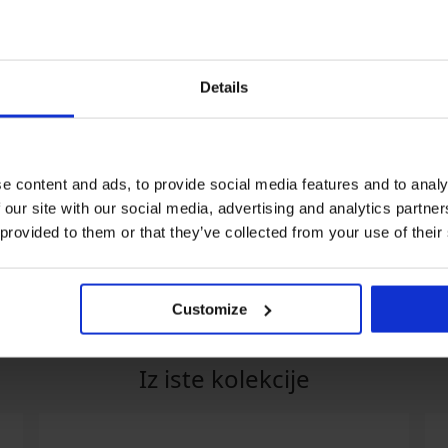
Details
Popust -30%
3+1 GRATIS
e content and ads, to provide social media features and to analy
 our site with our social media, advertising and analytics partn
 Pure pamučne
2 PACK klasičnih 
visoke
€
 provided to them or that they’ve collected from your use of their
2PACK Klasične gaćice Flexi s
16,99 €
povišenim strukom bešavne
15,39 €
21,99 €
Customize
Iz iste kolekcije