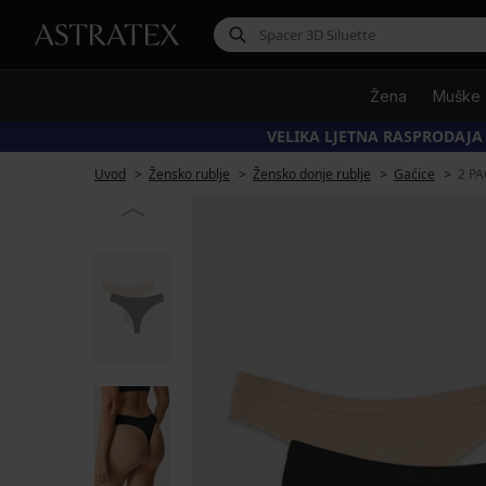
Žena
Muške
VELIKA LJETNA RASPRODAJA
Uvod
Žensko rublje
Žensko donje rublje
Gaćice
2 PA