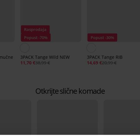
Rasprodaja
Popust -70%
Popust -30%
amučne
3PACK Tange Wild NEW
3PACK Tange RIB
11,70 €
38,99 €
14,69 €
20,99 €
Otkrijte slične komade