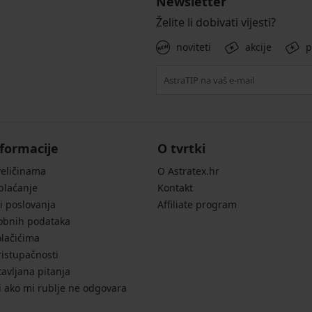
Newsletter
Želite li dobivati vijesti?
noviteti
akcije
p
formacije
O tvrtki
veličinama
O Astratex.hr
 plaćanje
Kontakt
i poslovanja
Affiliate program
sobnih podataka
olačićima
ristupačnosti
avljana pitanja
i ako mi rublje ne odgovara