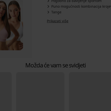
Pogodno za bavljenje sportom
Puno mogućnosti kombinacija krojeva 
Tange
Prikazati više
Možda će vam se svidjeti