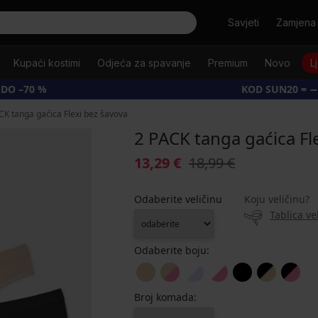
Tražiti
Savjeti
Zamjena 
Kupaći kostimi
Odjeća za spavanje
Premium
Novo
L
 DO –70 %
KOD SUN20 = −
CK tanga gaćica Flexi bez šavova
2 PACK tanga gaćica Fl
13,29 €
18,99 €
Odaberite veličinu
Koju veličinu?
Tablica ve
Odaberite boju:
Broj komada: