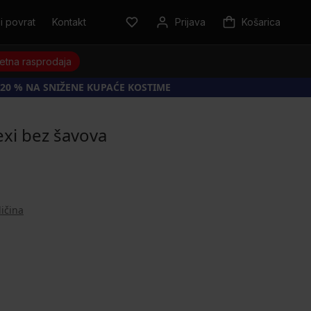
i povrat
Kontakt
Prijava
Košarica
jetna rasprodaja
20 % NA SNIŽENE KUPAĆE KOSTIME
exi bez šavova
ličina