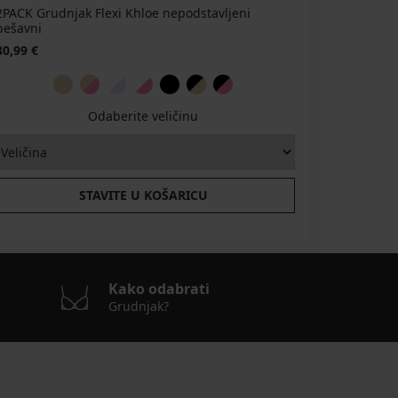
2PACK Grudnjak Flexi Khloe nepodstavljeni
2PACK Hip
bešavni
16,09 €
2
30,99 €
Odaberite veličinu
STAVITE U KOŠARICU
Kako odabrati
Grudnjak?