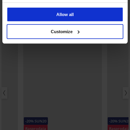
Otkrijte slične komade
Allow all
LIMITED
LIMITED
Customize
-20% SUN20
-20% SUN2
Rasprodaja
Rasprodaja