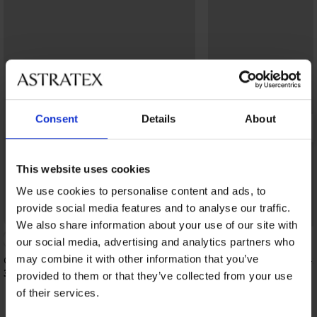
Consent
Details
About
This website uses cookies
We use cookies to personalise content and ads, to
provide social media features and to analyse our traffic.
Bestseller
Bestseller
We also share information about your use of our site with
4,8
our social media, advertising and analytics partners who
may combine it with other information that you’ve
Grudnjak DIVA by IVA nepodstavljeni
Grudnjak Simplicity T-S
podstavljeni
39,99 €
provided to them or that they’ve collected from your use
20,99 €
of their services.