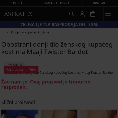
SAVJETI
ZAMJENA I POVRAT
KONTAKT
OD SUN20 = −20 % NA SNIŽENE KUPAĆE KOSTIME
Donji dio kupaćeg kostima
Obostrani donji dio ženskog kupaćeg
kostima Maaji Twister Bardot
PREMIUM
Rasprodaja
-70%
Žao nam je. Ovaj proizvod je trenutno
rasprodan.
Slični proizvodi