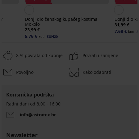
Popust -70%
Popust -70
oy
Donji dio ženskog kupaćeg kostima
Donji dio k
Mokolo
31,99 €
23,99 €
7,68 €
kod:
S
5,76 €
kod:
SUN20
8 % povrata od kupnje
Povrati i zamjene
Povoljno
Kako odabrati
Korisnička podrška
Radni dani od 8.00 - 16.00
info@astratex.hr
Newsletter