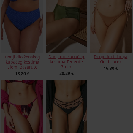
Donji dio kupaćeg
Donji dio bikinija
Donji dio ženskog
kostima Tenerife
Gold Lurex
kupaćeg kostima
Green
Elomi Bazaruto
16,80 €
20,29 €
13,80 €