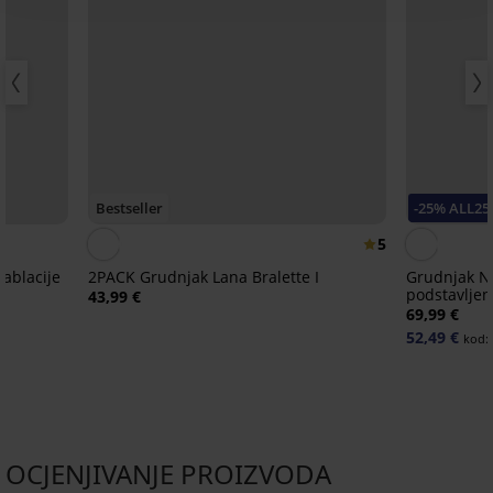
Bestseller
-25% ALL25
5
ablacije
2PACK Grudnjak Lana Bralette I
Grudnjak N
podstavljen
43,99 €
69,99 €
52,49 €
kod:
OCJENJIVANJE PROIZVODA