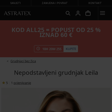
SAVJETI
ZAMJENA I POVRAT
KONTAKT
KOD ALL25 = POPUST OD 25 %
IZNAD 60 €
KUPITI
10
H
20
M
25
S
Grudnjaci bez žica
Nepodstavljeni grudnjak Leila
5
|
1
ocjenjivanje