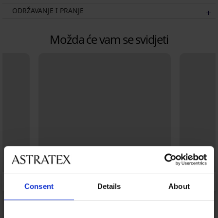
ODRŽAVANJE I PRANJE
Možda će vam se svidjeti
Consent
Details
About