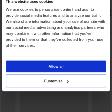
This website uses cookies
We use cookies to personalise content and ads, to
-25% ALL25
Popust -30
provide social media features and to analyse our traffic.
4,4
4,4
We also share information about your use of our site with
our social media, advertising and analytics partners who
Grudnjak za smanjivanje grudi Blanca
Grudnjak Sa
nepodstavljeni
33,59 €
47,99
may combine it with other information that you’ve
32,99 €
provided to them or that they’ve collected from your use
24,74 €
kod:
ALL25
of their services.
Otkrijte slične komade
Allow all
Customize