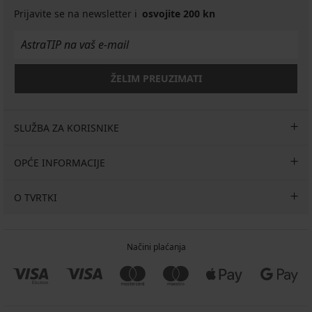
dokoljenke
Prijavite se na newsletter i
osvojite 200 kn
20
DEN
5,73
€
8,19
ŽELIM PREUZIMATI
€
SLUŽBA ZA KORISNIKE
OPĆE INFORMACIJE
O TVRTKI
Načini plaćanja