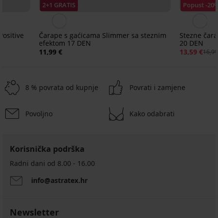
2+1 GRATIS
Popust -20
Positive
Čarape s gaćicama Slimmer sa steznim
Stezne čar
efektom 17 DEN
20 DEN
11,99 €
13,59 €
16,99
8 % povrata od kupnje
Povrati i zamjene
Povoljno
Kako odabrati
-30%
Korisnička podrška
Radni dani od 8.00 - 16.00
info@astratex.hr
5PACK
Newsletter
Najlon