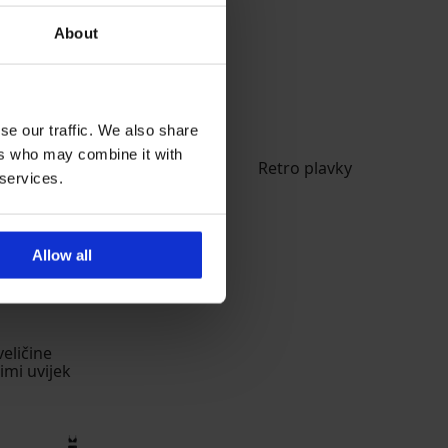
About
se our traffic. We also share
ers who may combine it with
 services.
Allow all
veličine
imi uvijek