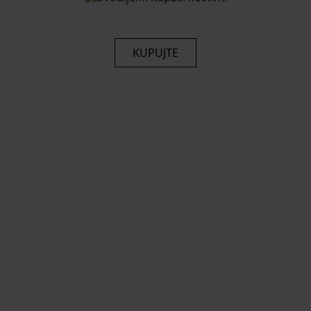
KUPUJTE
jela kolekcija
UPAĆI KOSTIMI 202