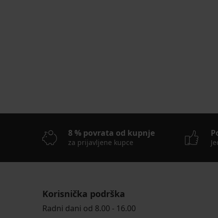
PR
8 % povrata od kupnje
P
za prijavljene kupce
Je
Korisnička podrška
Radni dani od 8.00 - 16.00