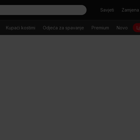
Tražiti
Savjeti
Zamjena 
Kupaći kostimi
Odjeća za spavanje
Premium
Novo
L