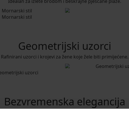
Idealan za izlete brodom i beskrajne pješčane plaže.
Geometrijski uzorci
Rafinirani uzorci i krojevi za žene koje žele biti primijećene.
Bezvremenska elegancija
rena elegancija začinjena bogatim bojama i gracioznim kro