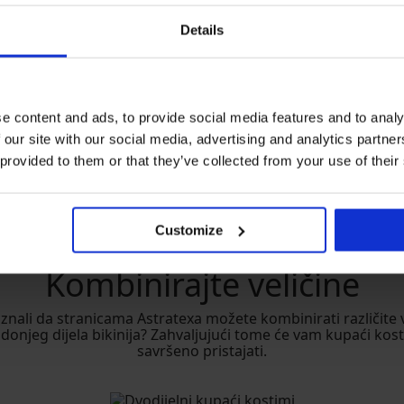
Details
Retro kupaći kostimi
e content and ads, to provide social media features and to analy
Za one koji rado nose osebujne uzorke i zanimljive krojeve.
 our site with our social media, advertising and analytics partn
 provided to them or that they’ve collected from your use of their
Customize
Kombinirajte veličine
i znali da stranicama Astratexa možete kombinirati različite 
 donjeg dijela bikinija? Zahvaljujući tome će vam kupaći kost
savršeno pristajati.