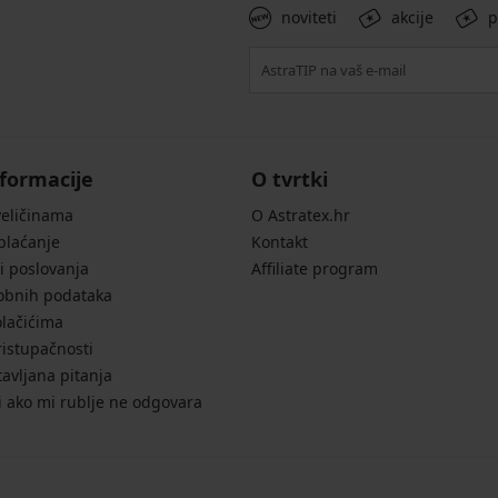
noviteti
akcije
p
formacije
O tvrtki
veličinama
O Astratex.hr
 plaćanje
Kontakt
i poslovanja
Affiliate program
sobnih podataka
olačićima
ristupačnosti
avljana pitanja
i ako mi rublje ne odgovara