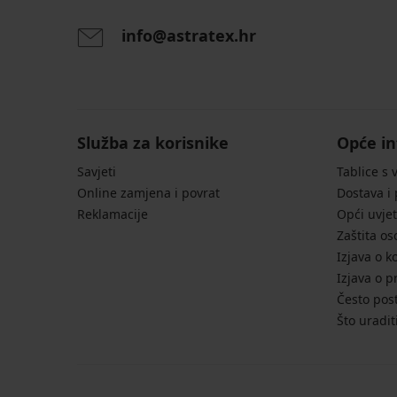
info@astratex.hr
Služba za korisnike
Opće in
Savjeti
Tablice s 
Online zamjena i povrat
Dostava i
Reklamacije
Opći uvjet
Zaštita o
Izjava o k
Izjava o p
Često post
Što uradit