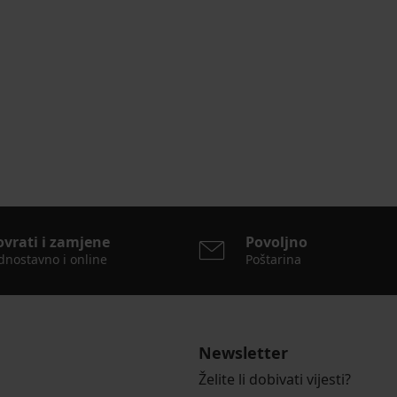
EGLEDAJTE
ovrati i zamjene
Povoljno
dnostavno i online
Poštarina
Newsletter
Želite li dobivati vijesti?