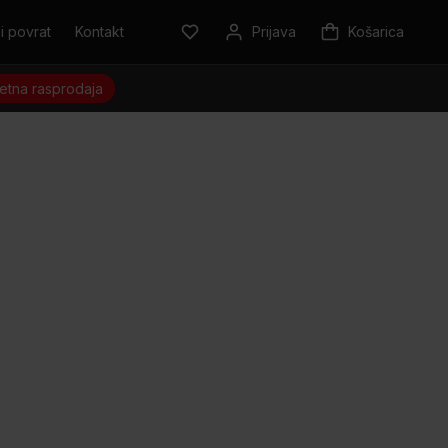
i povrat
Kontakt
Prijava
Košarica
jetna rasprodaja