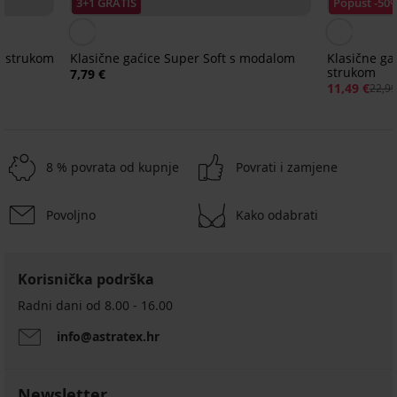
3+1 GRATIS
Popust -50
im strukom
Klasične gaćice Super Soft s modalom
Klasične ga
strukom
7,79 €
11,49 €
22,99
8 % povrata od kupnje
Povrati i zamjene
Povoljno
Kako odabrati
3+1 GRATIS
3+1 GRATIS
-30%
ED
ITED
Korisnička podrška
Radni dani od 8.00 - 16.00
info@astratex.hr
Klasične
Klasične
gaćice
gaćice
2PACK
Anna
Jennessa
Klasične
II
II
Newsletter
gaćice