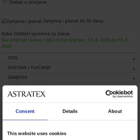
Dodati u omiljene
Zamjena i povrat do 30 dana.
Roba ODMAH spremna za slanje.
Naručite već danas, roba će biti kod vas:
12. 8.
2026
do
13. 8.
2026
OPIS
DOSTAVA I PLAĆANJE
ZAMJENA
ODRŽAVANJE I PRANJE
Možda će vam se svidjeti
Consent
Details
About
This website uses cookies