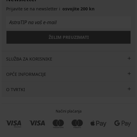
s
s
RIB
modalom
modalom
Prijavite se na newsletter i
s
osvojite 200 kn
i
i
povišenim
povišenim
povišenim
strukom
stru...
...
13,29
8,19
8,19
€
€
€
ŽELIM PREUZIMATI
18,99
akcija
akcija
€
3+1
3+1
GRATIS
GRATIS
SLUŽBA ZA KORISNIKE
OPĆE INFORMACIJE
O TVRTKI
Načini plaćanja