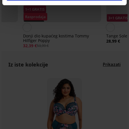
1+1 GRATIS
Rasprodaja
3+1 GRATIS
PREMIUM
Popust -40%
Donji dio kupaćeg kostima Tommy
Tange Sole
Hilfiger Poppy
28,99 €
32,39 €
53,99 €
Iz iste kolekcije
Prikazati