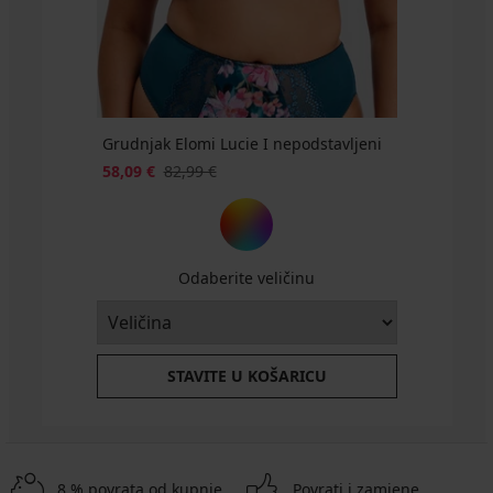
€
akcija
3+1
GRATIS
Grudnjak Elomi Lucie I nepodstavljeni
58,09 €
82,99 €
Odaberite veličinu
STAVITE U KOŠARICU
8 % povrata od kupnje
Povrati i zamjene