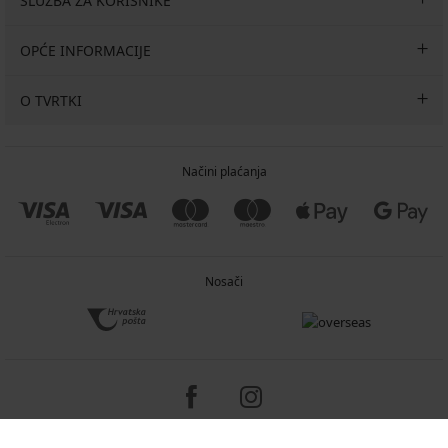
SLUŽBA ZA KORISNIKE
OPĆE INFORMACIJE
O TVRTKI
Načini plaćanja
Nosači
Copyright 2005-2026 © ASTRATEX a.s.