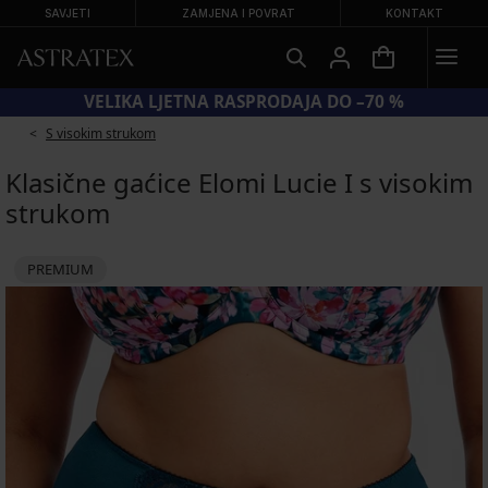
SAVJETI
ZAMJENA I POVRAT
KONTAKT
KOD BRA20 = GRUDNJACI −20 %
S visokim strukom
Klasične gaćice Elomi Lucie I s visokim
strukom
PREMIUM