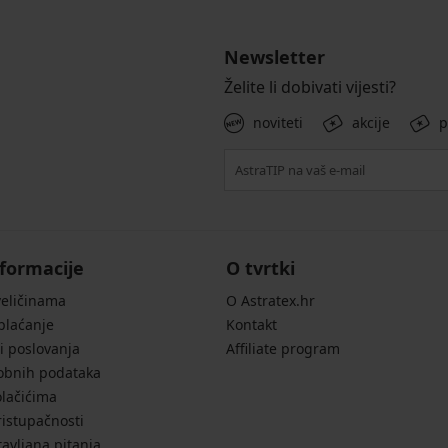
Newsletter
Želite li dobivati vijesti?
noviteti
akcije
p
formacije
O tvrtki
veličinama
O Astratex.hr
 plaćanje
Kontakt
i poslovanja
Affiliate program
sobnih podataka
olačićima
ristupačnosti
avljana pitanja