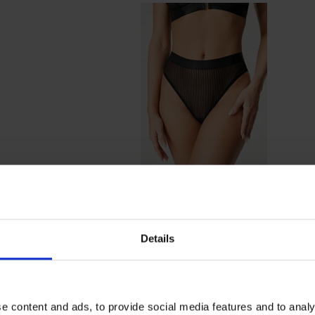
Brazilke Lou Light s
povišenim strukom
38,99 €
Details
PREMIUM
OPIS
e content and ads, to provide social media features and to analy