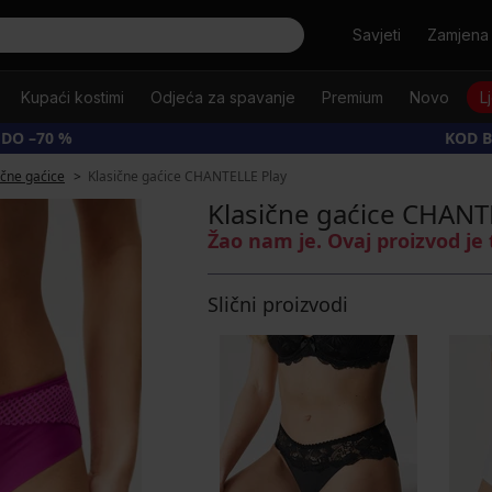
Tražiti
Savjeti
Zamjena 
Kupaći kostimi
Odjeća za spavanje
Premium
Novo
L
 DO –70 %
KOD B
ične gaćice
Klasične gaćice CHANTELLE Play
Klasične gaćice CHANT
Žao nam je. Ovaj proizvod je
Slični proizvodi