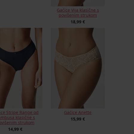
Gaćice Vija klasične s
povišenim strukom
18,99 €
ice Stripe Range od
Gaćice Anette
mbusa klasične s
15,99 €
ovišenim strukom
14,99 €