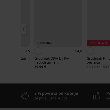
IS
Bestseller
Popust -40%
5
4,8
ične gaćice Katrin
Grudnjak DIVA by IVA
Grudnjak Fili 
nepodstavljeni
bez žica
39,99 €
19,79 €
32,99 
8 % povrata od kupnje
P
za prijavljene kupce
Je