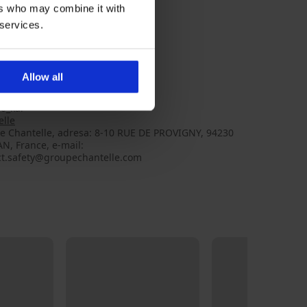
ers who may combine it with
 services.
ko-Tex® Standard 100
Allow all
oliamid, 7
0_kal
elle
e Chantelle, adresa: 8-10 RUE DE PROVIGNY, 94230
N, France, e-mail:
ct.safety@groupechantelle.com