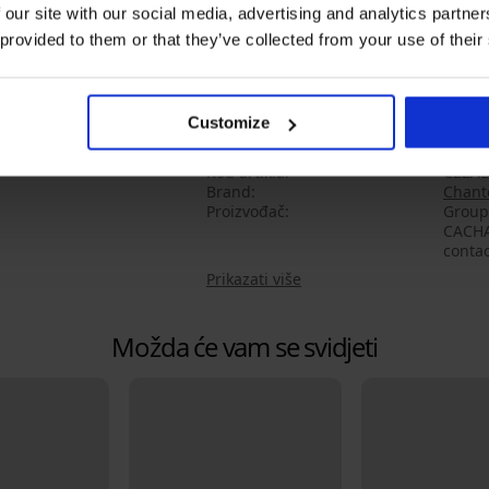
Pogodno i za punije figure
 our site with our social media, advertising and analytics partn
Ojačano pamučno međunožje
 provided to them or that they’ve collected from your use of their
Certifikat kvalitete i sigurnosti Oe
;;
Customize
Materijal
83% p
Kod artikla
C22AB
Brand
Chant
Proizvođač
Group
CACHA
conta
Prikazati više
Možda će vam se svidjeti