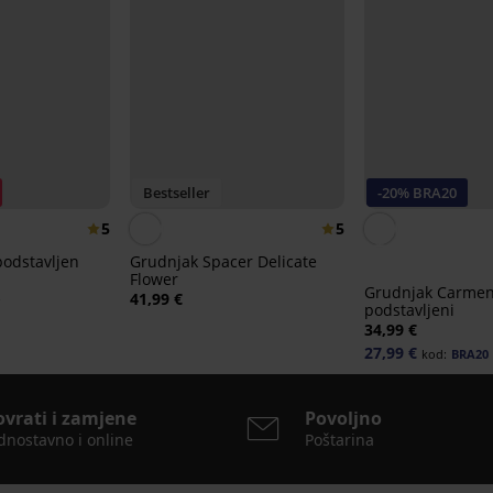
Bestseller
-20% BRA20
5
5
podstavljen
Grudnjak Spacer Delicate
Flower
Grudnjak Carmen
€
41,99 €
podstavljeni
34,99 €
27,99 €
kod:
BRA20
ovrati i zamjene
Povoljno
dnostavno i online
Poštarina