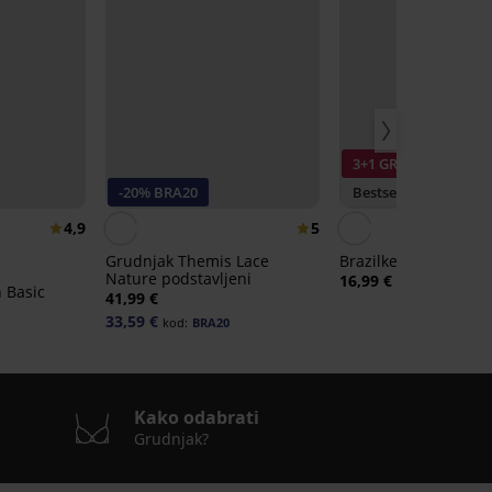
3+1 GRATIS
-20% BRA20
Bestseller
4,9
5
Grudnjak Themis Lace
Brazilke DIVA by IVA
Nature podstavljeni
16,99 €
 Basic
41,99 €
33,59 €
kod:
BRA20
Kako odabrati
Grudnjak?