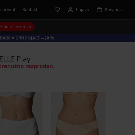
i povrat
Kontakt
Prijava
Košarica
jetna rasprodaja
RA20 = GRUDNJACI −20 %
ELLE Play
 trenutno rasprodan.