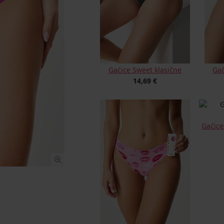
Gaćice Sweet klasične
Gać
14,69 €
Gaćice