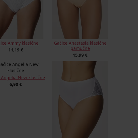
ice Ammy klasične
Gaćice Anastasia klasične
pamučne
11,19 €
15,99 €
 Angelia New klasične
6,90 €