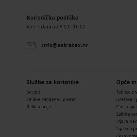
Korisnička podrška
Radni dani od 8.00 - 16.00
info@astratex.hr
Služba za korisnike
Opće in
Savjeti
Tablice s 
Online zamjena i povrat
Dostava i
Reklamacije
Opći uvjet
Zaštita o
Izjava o k
Izjava o p
Često post