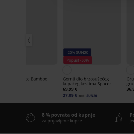
-20% SUN20
3+1 GRATIS
Popust -50%
Klasične gaćice Bamboo
Gornji dio brzosušećeg
Gru
Nature
kupaćeg kostima Spacer
gru
Flowerkiss
15,99 €
69,99 €
36,
27,99 €
kod:
SUN20
8 % povrata od kupnje
P
za prijavljene kupce
Je