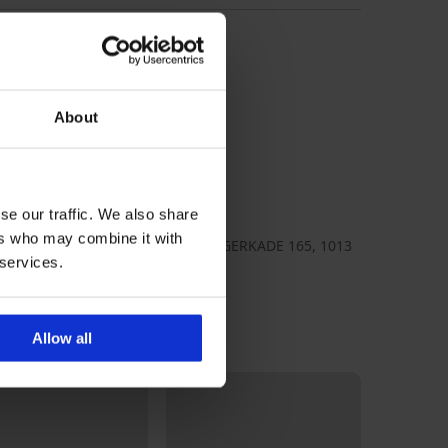
About
5E_kal
se our traffic. We also share
 Klein
ers who may combine it with
n Klein Europe B.V., adresa: DANZIGERKADE 165, 1013
 services.
STERDAM, Netherlands, e-mail:
ce.eu@calvinklein.com
Allow all