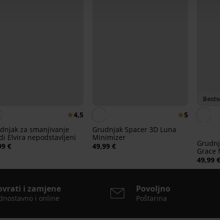
Bests
4,5
5
dnjak za smanjivanje
Grudnjak Spacer 3D Luna
di Elvira nepodstavljeni
Minimizer
Grudnj
99 €
49,99 €
Grace
49,99 
ovrati i zamjene
Povoljno
dnostavno i online
Poštarina