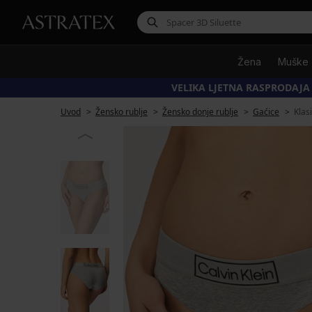
Žena
Muške
VELIKA LJETNA RASPRODAJA
Uvod
Žensko rublje
Žensko donje rublje
Gaćice
Klas