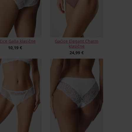
ćice Galla klasične
Gaćice Elegant Charm
klasične
10,19 €
24,99 €