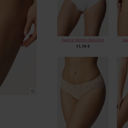
Gaćice Ammy klasične
Ga
11,19 €