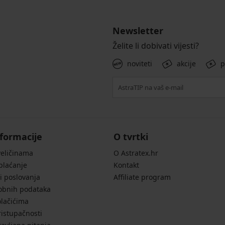
Newsletter
Želite li dobivati vijesti?
noviteti
akcije
p
formacije
O tvrtki
veličinama
O Astratex.hr
 plaćanje
Kontakt
i poslovanja
Affiliate program
sobnih podataka
olačićima
ristupačnosti