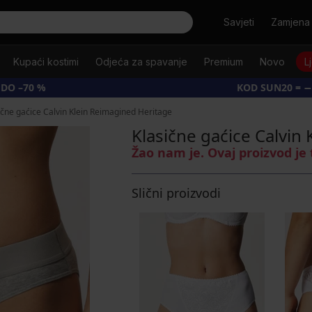
Tražiti
Savjeti
Zamjena 
Kupaći kostimi
Odjeća za spavanje
Premium
Novo
L
 DO –70 %
KOD SUN20 = −
ične gaćice Calvin Klein Reimagined Heritage
Klasične gaćice Calvin
Žao nam je. Ovaj proizvod je
Slični proizvodi