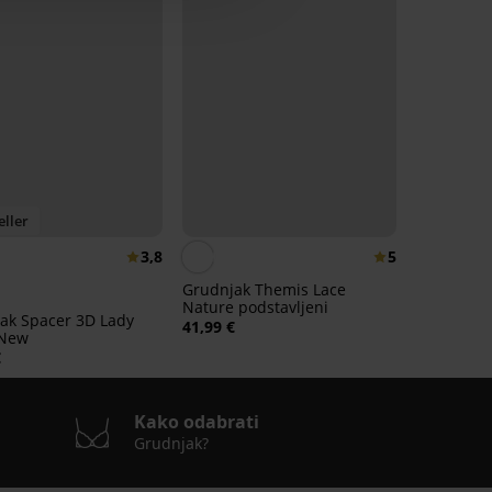
eller
3,8
5
Grudnjak Themis Lace
Nature podstavljeni
ak Spacer 3D Lady
41,99 €
 New
€
Kako odabrati
Grudnjak?