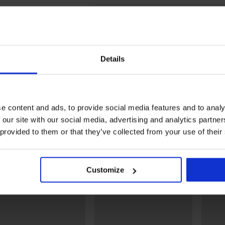
OPIS
Reciklirani materijal
Široka guma u struku
Details
Intimni dio ojačan pamukom
Prednja i stražnja strana glatke
Materijal
6, 7
Kod artikla
QF677
e content and ads, to provide social media features and to analy
Brand
Calvin
 our site with our social media, advertising and analytics partn
Proizvođač
Calvi
 provided to them or that they’ve collected from your use of their
AP AM
servi
Možda će vam se svidjeti
Customize