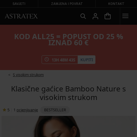
SAVJETI
ZAMJENA I POVRAT
KONTAKT
KOD ALL25 = POPUST OD 25 %
IZNAD 60 €
KUPITI
13
H
48
M
42
S
S visokim strukom
Klasične gaćice Bamboo Nature s
visokim strukom
5
|
1
ocjenjivanje
BESTSELLER