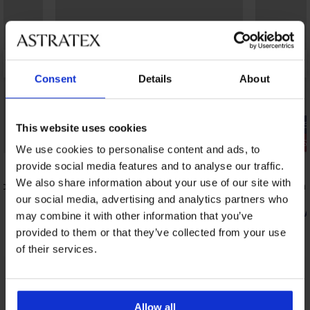
Consent
Details
About
-25% ALL25
This website uses cookies
Popust -30%
3+1 GRATIS
We use cookies to personalise content and ads, to
provide social media features and to analyse our traffic.
We also share information about your use of our site with
prozračne
2PACK Klasične gaćice RIB s povišenim
Gaćice Simp
strukom
11,99 €
our social media, advertising and analytics partners who
13,29 €
18,99 €
8,99 €
kod:
A
may combine it with other information that you’ve
provided to them or that they’ve collected from your use
of their services.
Iz iste kolekcije
Prikazati
Allow all