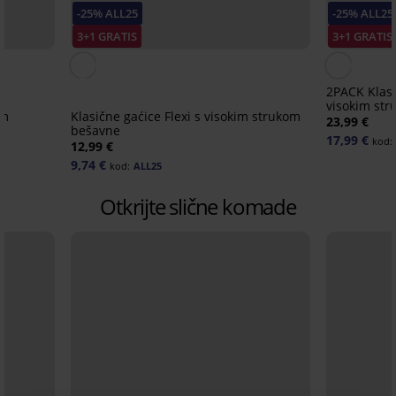
-25% ALL25
-25% ALL25
3+1 GRATIS
3+1 GRATIS
2PACK Klasi
visokim st
im
Klasične gaćice Flexi s visokim strukom
23,99 €
bešavne
17,99 €
kod:
12,99 €
9,74 €
kod:
ALL25
Otkrijte slične komade