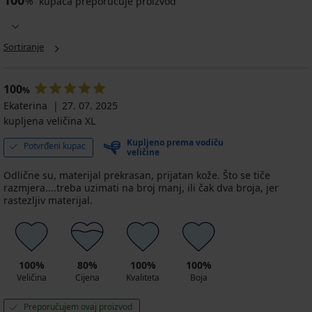
100
%
kupaca preporučuje proizvod
Sortiranje
100
%
Ekaterina
27. 07. 2025
kupljena veličina XL
Kupljeno prema vodiču
Potvrđeni kupac
veličine
Odlične su, materijal prekrasan, prijatan kože. Što se tiče
razmjera....treba uzimati na broj manj, ili čak dva broja, jer
rastezljiv materijal.
100%
80%
100%
100%
Veličina
Cijena
Kvaliteta
Boja
Preporučujem ovaj proizvod