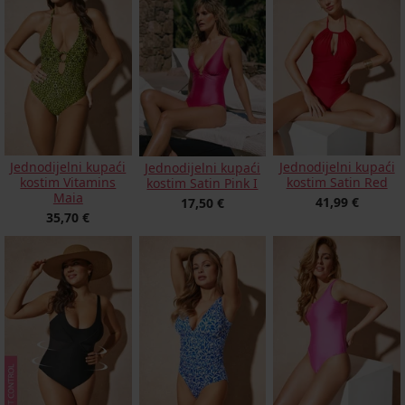
Jednodijelni kupaći
Jednodijelni kupaći
Jednodijelni kupaći
kostim Vitamins
kostim Satin Red
kostim Satin Pink I
Maia
41,99 €
17,50 €
35,70 €