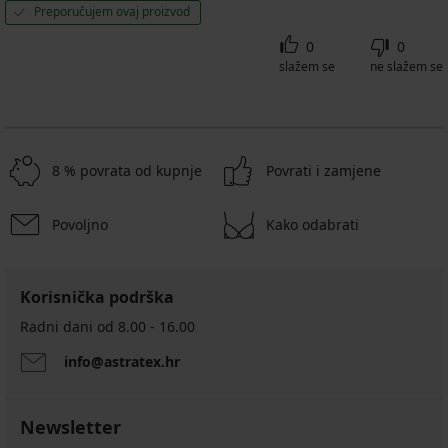
Preporučujem ovaj proizvod
0
0
slažem se
ne slažem se
8 % povrata od kupnje
Povrati i zamjene
Povoljno
Kako odabrati
Korisnička podrška
Radni dani od 8.00 - 16.00
info@astratex.hr
Newsletter