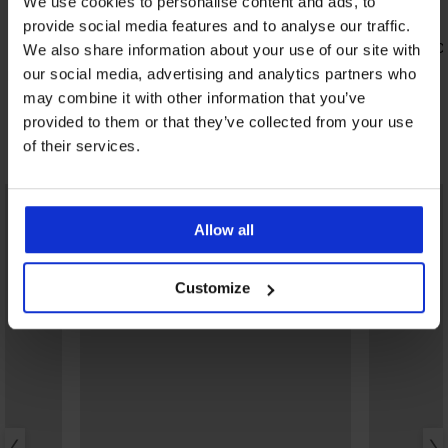
We use cookies to personalise content and ads, to
3,8
5
provide social media features and to analyse our traffic.
Grudnjak Spacer Flexicup Dotted Mesh
Grudnjak DI
We also share information about your use of our site with
II
39,99 €
our social media, advertising and analytics partners who
e New
41,99 €
may combine it with other information that you’ve
provided to them or that they’ve collected from your use
of their services.
Otkrijte slične komade
LIMITED
Allow all
Customize