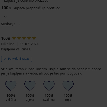
1 kupaca je ocijenilo proizvod
100
%
kupaca preporučuje proizvod
Sortiranje
100
%
Nikolina
22. 07. 2024
kupljena veličina L
Potvrđeni kupac
Vrlo kvalitetan kupaći kostim. Bojala sam se da neće biti dobro
jer je kupljen na webu, ali ovo je bio pun pogodak.
100%
100%
100%
100%
Veličina
Cijena
Kvaliteta
Boja