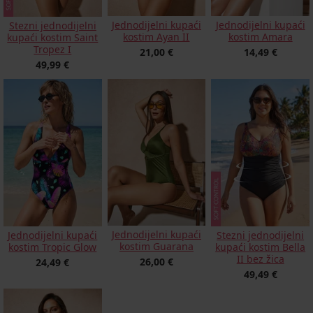
Jednodijelni kupaći
Jednodijelni kupaći
Stezni jednodijelni
kostim Ayan II
kostim Amara
kupaći kostim Saint
Tropez I
21,00 €
14,49 €
49,99 €
Jednodijelni kupaći
Jednodijelni kupaći
Stezni jednodijelni
kostim Guarana
kostim Tropic Glow
kupaći kostim Bella
II bez žica
26,00 €
24,49 €
49,49 €