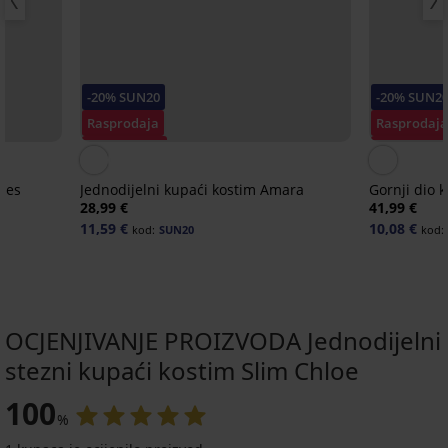
-20% SUN20
-20% SUN2
Rasprodaja
Rasprodaj
Popust -50%
Popust -70
nes
Jednodijelni kupaći kostim Amara
Gornji dio 
28,99 €
41,99 €
11,59 €
10,08 €
kod:
SUN20
kod:
OCJENJIVANJE PROIZVODA Jednodijelni
stezni kupaći kostim Slim Chloe
100
%