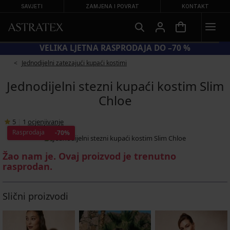
SAVJETI
ZAMJENA I POVRAT
KONTAKT
 −20 % NA SNIŽENE KUPAĆE KOSTIME
VELIKA
Jednodijelni zatezajući kupaći kostimi
Jednodijelni stezni kupaći kostim Slim
Chloe
5
|
1
ocjenjivanje
Rasprodaja
-70%
Žao nam je. Ovaj proizvod je trenutno
rasprodan.
Slični proizvodi