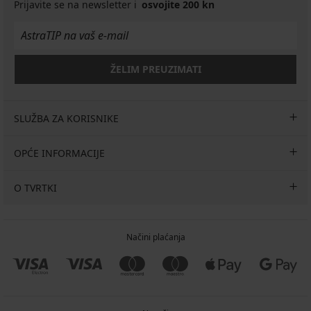
118,99
51,99
€
€
Prijavite se na newsletter i
osvojite 200 kn
€
41,99
€
€
118,99
€
€
ŽELIM PREUZIMATI
SLUŽBA ZA KORISNIKE
OPĆE INFORMACIJE
O TVRTKI
Načini plaćanja