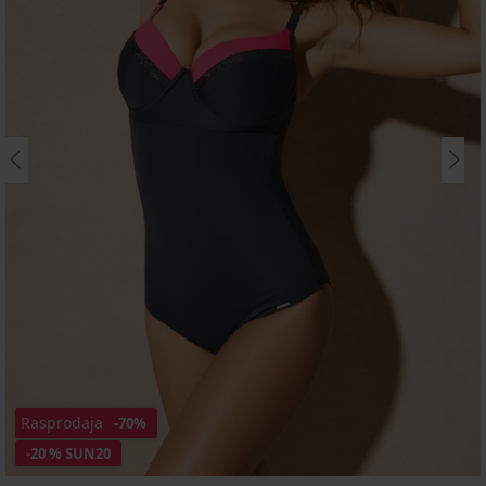
Rasprodaja
-70%
-20 % SUN20