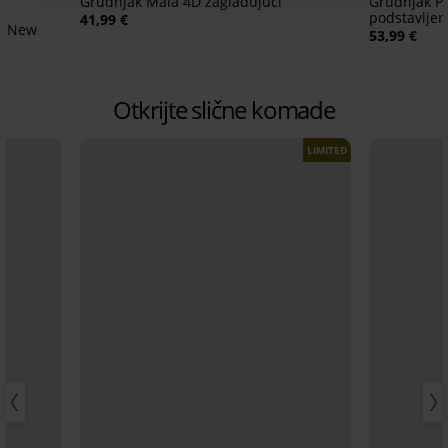
Grudnjak Maia 4D zaglađujući
Grudnjak Pu
podstavljen
41,99 €
e New
53,99 €
Otkrijte slične komade
LIMITED