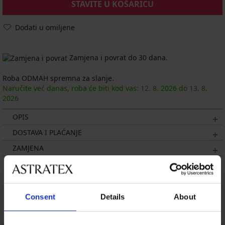
STAVITE U KOŠARICU
Dodati u omiljene
Zamjena i povrat do 30 dana.
Roba ODMAH spremna za slanje.
Naručite već danas, roba će biti kod vas:
12. 8.
2026
do
13. 8.
2026
OPIS
DOSTAVA I PLAĆANJE
ZAMJENA
ODRŽAVANJE I PRANJE
O BRANDU
Consent
Details
About
Možda će vam se svidjeti