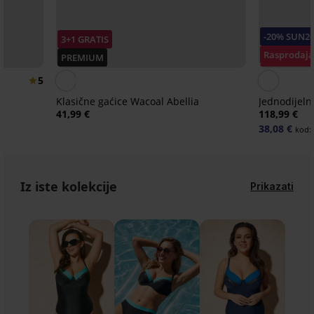
-20% SUN2
3+1 GRATIS
Rasprodaj
PREMIUM
Popust -60
5
Klasične gaćice Wacoal Abellia
Jednodijeln
41,99 €
118,99 €
38,08 €
kod:
Iz iste kolekcije
Prikazati