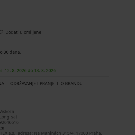
Dodati u omiljene
o 30 dana.
as:
12. 8.
2026
do
13. 8.
2026
NA
ODRŽAVANJE I PRANJE
O BRANDU
Viskoza
Long_sat
92646616
ex
TEX a.s., adresa: Na Maninách 315/4, 17000 Praha,