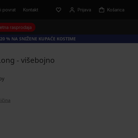
i povrat
Kontakt
Prijava
Košarica
jetna rasprodaja
20 % NA SNIŽENE KUPAĆE KOSTIME
Long - višebojno
ličina