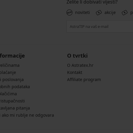
Želite li dobivati vijesti?
noviteti
akcije
p
formacije
O tvrtki
veličinama
O Astratex.hr
 plaćanje
Kontakt
i poslovanja
Affiliate program
sobnih podataka
olačićima
ristupačnosti
avljana pitanja
i ako mi rublje ne odgovara