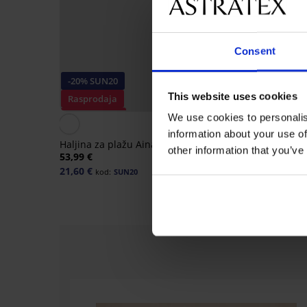
Consent
-20% SUN20
This website uses cookies
Rasprodaja
Popust -50%
Popust -50%
We use cookies to personalis
5
information about your use of
Haljina za plažu Aina
Satenska spavaćica
other information that you’ve
DIAMOND Annabelle
53,99 €
32,99 €
65,99 €
21,60 €
kod:
SUN20
Rasprodaja
-50%
-50%
-60%