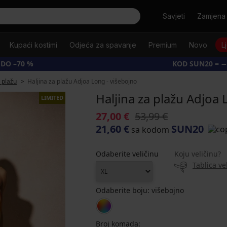
Tražiti
Savjeti
Zamjena 
Kupaći kostimi
Odjeća za spavanje
Premium
Novo
L
 DO –70 %
KOD SUN20 = −
 plažu
Haljina za plažu Adjoa Long - višebojno
Haljina za plažu Adjoa 
LIMITED
27,00 €
53,99 €
21,60 €
SUN20
sa kodom
Odaberite veličinu
Koju veličinu?
Tablica ve
Odaberite boju:
višebojno
Broj komada: