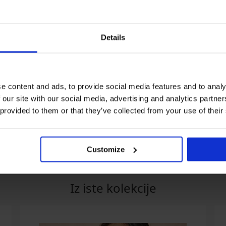
Details
Rasprodaja
Rasprodaja
Popust -50%
Popust -50%
e content and ads, to provide social media features and to analy
 our site with our social media, advertising and analytics partn
Satenska spavaćica
Grudnjak Nella
 provided to them or that they’ve collected from your use of their
DIAMOND Beatrice
nepodstavljeni bez žica
32,99 €
65,99 €
25,00 €
49,99 €
Customize
Iz iste kolekcije