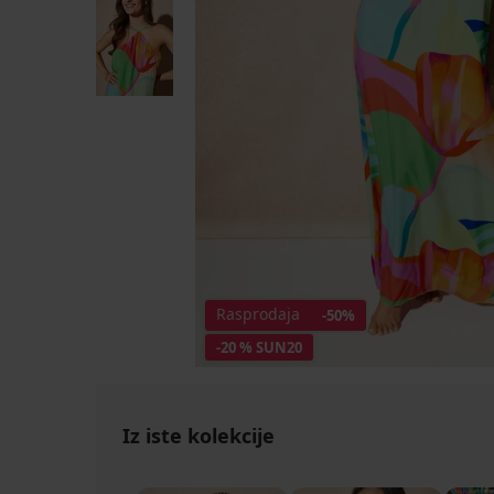
Rasprodaja
-50%
-20 % SUN20
Iz iste kolekcije