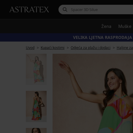
Žena
Muške
VELIKA LJETNA RASPRODAJA
Uvod
Kupaći kostimi
Odjeća za plažu i dodaci
Haljine za