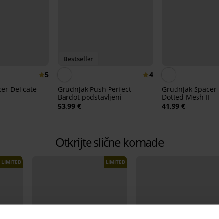
Bestseller
5
4
er Delicate
Grudnjak Push Perfect
Grudnjak Spacer 
Bardot podstavljeni
Dotted Mesh II
53,99 €
41,99 €
Otkrijte slične komade
LIMITED
LIMITED