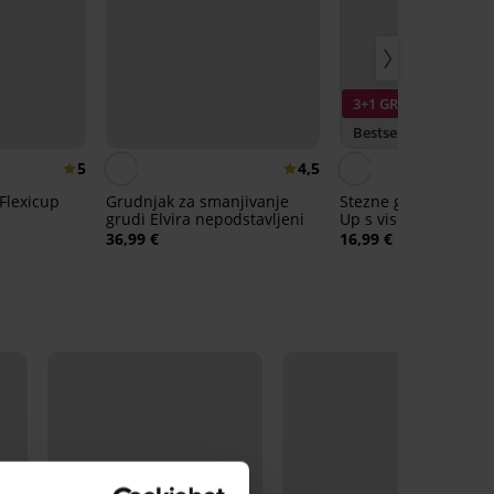
3+1 GRATIS
Bestseller
5
4,5
Flexicup
Grudnjak za smanjivanje
Stezne gaćice Simpl
grudi Elvira nepodstavljeni
Up s visokim struko
36,99 €
16,99 €
LIMITED