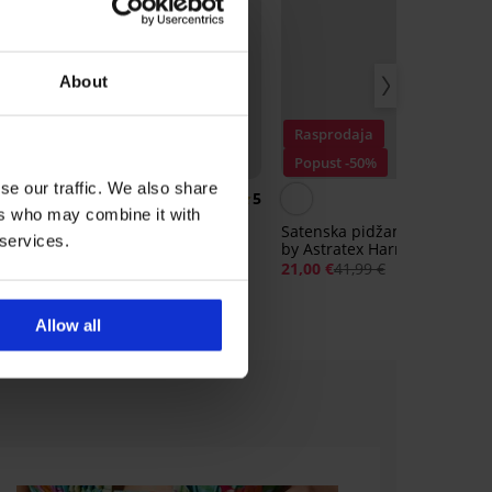
About
Rasprodaja
Popust -50%
se our traffic. We also share
5
ers who may combine it with
Tunika za plažu Anna
Satenska pidžama Diamond
 services.
by Astratex Harriet kratka
28,99 €
21,00 €
41,99 €
Allow all