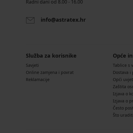
Radni dani od 8.00 - 16.00
info@astratex.hr
Služba za korisnike
Opće in
Savjeti
Tablice s 
Online zamjena i povrat
Dostava i
Reklamacije
Opći uvjet
Zaštita o
Izjava o k
Izjava o p
Često post
Što uradit