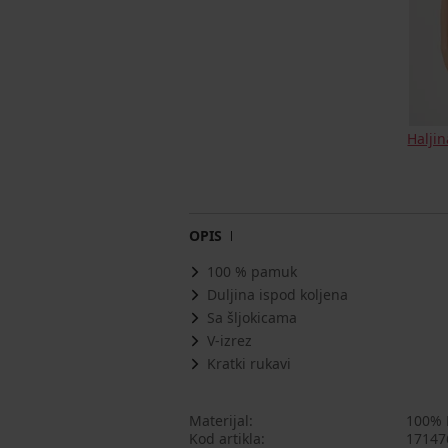
Halji
OPIS
100 % pamuk
Duljina ispod koljena
Sa šljokicama
V-izrez
Kratki rukavi
Materijal
100%
Kod artikla
17147