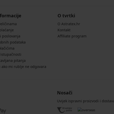
formacije
O tvrtki
veličinama
O Astratex.hr
 plaćanje
Kontakt
i poslovanja
Affiliate program
sobnih podataka
olačićima
ristupačnosti
avljana pitanja
i ako mi rublje ne odgovara
Nosači
Uvijek ispravni proizvodi i dostav