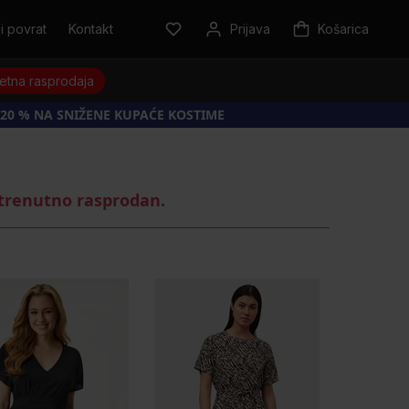
i povrat
Kontakt
Prijava
Košarica
jetna rasprodaja
20 % NA SNIŽENE KUPAĆE KOSTIME
 trenutno rasprodan.