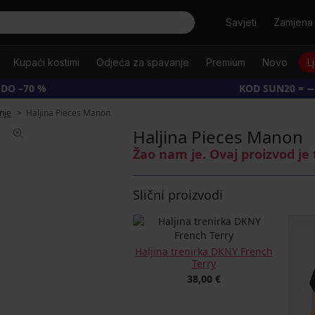
Tražiti
Savjeti
Zamjena 
Kupaći kostimi
Odjeća za spavanje
Premium
Novo
L
 DO –70 %
KOD SUN20 = −
knje
Haljina Pieces Manon
Haljina Pieces Manon
Žao nam je. Ovaj proizvod je
Slični proizvodi
Haljina trenirka DKNY French
Terry
38,00 €