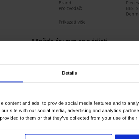
Brand
Pieces
Proizvođač
BESTS
Denma
Prikazati više
Možda će vam se svidjeti
Details
e content and ads, to provide social media features and to analy
 our site with our social media, advertising and analytics partn
 provided to them or that they’ve collected from your use of their
Bestseller
Bestseller