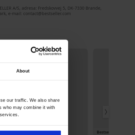
ELLER A/S, adresa: Fredskovvej 5, DK-7330 Brande,
rk, e-mail: contact@bestseller.com
About
se our traffic. We also share
ers who may combine it with
 services.
3+1 GRATIS
Bestseller