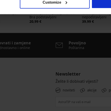
Customize
5
4,6
podstavljen
Grudnjak Simplicity T-Shirt
Grudnjak DIVA by
Bra podstavljeni
nepodstavljeni
€
20,99 €
39,99 €
ovrati i zamjene
Povoljno
dnostavno i online
Poštarina
Newsletter
Želite li dobivati vijesti?
noviteti
akcije
p