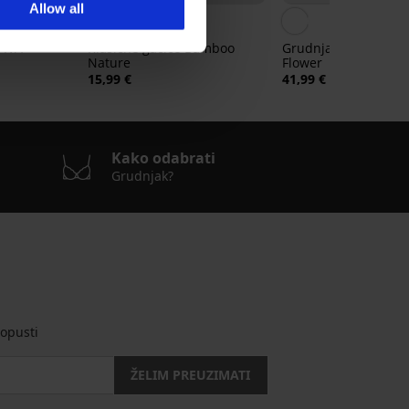
Allow all
4,8
 IVA
Klasične gaćice Bamboo
Grudnjak Spacer Del
Nature
Flower
15,99 €
41,99 €
Kako odabrati
Grudnjak?
opusti
ŽELIM PREUZIMATI