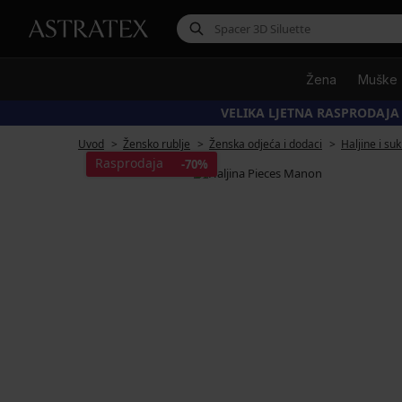
Žena
Muške
VELIKA LJETNA RASPRODAJA
Uvod
Žensko rublje
Ženska odjeća i dodaci
Haljine i su
Rasprodaja
-70%