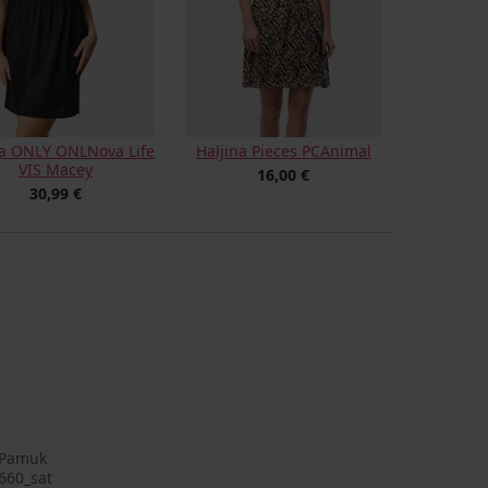
na ONLY ONLNova Life
Haljina Pieces PCAnimal
VIS Macey
16,00 €
30,99 €
 Pamuk
660_sat