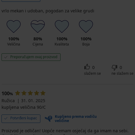
vrlo mekan i udoban, pogodan za velike grudi
100%
80%
100%
100%
Veličina
Cijena
Kvaliteta
Boja
Preporučujem ovaj proizvod
0
0
slažem se
ne slažem se
100
%
Ružica
31. 01. 2025
kupljena veličina 90/C
Kupljeno prema vodiču
Potvrđeni kupac
veličine
Proizvod je odličan! Uopće nemam osjećaj da ga imam na sebi.