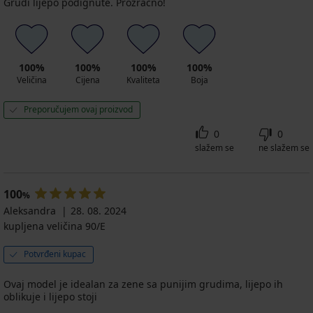
Grudi lijepo podignute. Prozračno!
100%
100%
100%
100%
Veličina
Cijena
Kvaliteta
Boja
Preporučujem ovaj proizvod
0
0
slažem se
ne slažem se
100
%
Aleksandra
28. 08. 2024
kupljena veličina 90/E
Potvrđeni kupac
Ovaj model je idealan za zene sa punijim grudima, lijepo ih
oblikuje i lijepo stoji