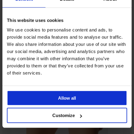
This website uses cookies
Iz iste kolekcije
We use cookies to personalise content and ads, to
provide social media features and to analyse our traffic.
We also share information about your use of our site with
-30%
our social media, advertising and analytics partners who
LIMITED
may combine it with other information that you’ve
5
4,8
4,5
4,6
4,6
provided to them or that they’ve collected from your use
Pamučni
of their services.
grudnjak
Grudnjak
Grudnjak
Grudnjak
Grudnjak
NATURANA
Spacer
Iris
Lovely
Noa
Grudnjak
Grudnjak
BESTSELLER
BESTSELLER
Wednesday
3D
Sheer
Flower
Spacer
Marte
Spacer
Grudnjak
podstavljeni
BESTSELLER
BESTSELLER
Lola
podstavljeni
podstavljeni
podstavljeni
Grudnjak
Grudnjak
podstavljeni
Monica
Fit
bez...
Plunge
Sloggi
Triumph
Allow all
25,89
41,99
51,99
podstavljeni
Grudnjak
Grudnjak
podstavljeni
61,99
57,99
SOFT
Shape
34,99
bez
€
BESTSELLER
€
€
Triumph
Simplicity
€
32,99
€
ADAPT
Smart
žica
€
Soft
T-
36,99
€
Grudnjak
I
P
Touch
Shirt
41,99
Customize
€
Spacer
podstavljeni
bez
bez
Bra
€
3D
žica
žica
podstavljeni
36,99
Lady
63,99
€
48,99
20,99
Grace