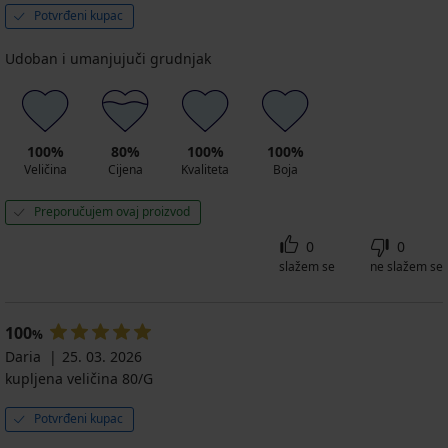
Potvrđeni kupac
Udoban i umanjujuči grudnjak
100%
80%
100%
100%
Veličina
Cijena
Kvaliteta
Boja
Preporučujem ovaj proizvod
0
0
slažem se
ne slažem se
100
%
Daria
25. 03. 2026
kupljena veličina 80/G
Potvrđeni kupac