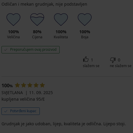
Odličan i mekan grudnjak, nije podstavljen
100%
80%
100%
100%
Veličina
Cijena
Kvaliteta
Boja
Preporučujem ovaj proizvod
1
0
slažem se
ne slažem se
100
%
SVJETLANA
11. 09. 2025
kupljena veličina 95/E
Potvrđeni kupac
Grudnjak je jako udoban, lijep, kvaliteta je odlična. Lijepo stoji.