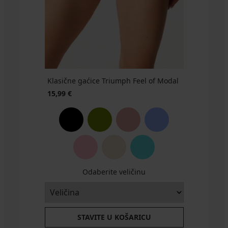
Minimizer
€
€
€
€
Kod
Kod
€
Kod
Kod
Kod
Kod
Kod
48,99
GET20
GET20
33,59
GET20
GET20
16,79
GET20
GET20
GET20
€
€
€
Kod
Kod
GET20
GET20
Klasične gaćice Triumph Feel of Modal
15,99 €
Odaberite veličinu
STAVITE U KOŠARICU