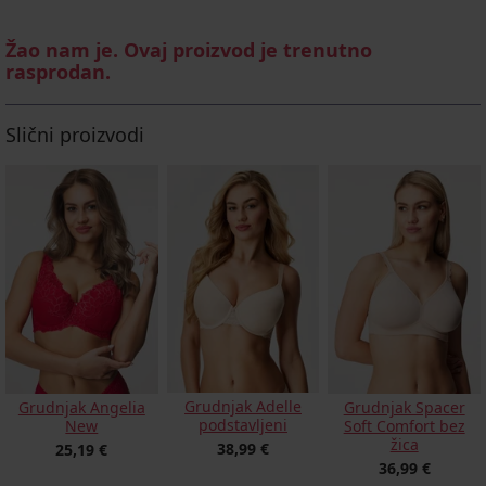
Žao nam je. Ovaj proizvod je trenutno
rasprodan.
Slični proizvodi
Grudnjak Adelle
Grudnjak Angelia
Grudnjak Spacer
podstavljeni
New
Soft Comfort bez
žica
38,99 €
25,19 €
36,99 €