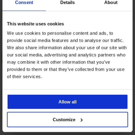
Consent
Details
About
This website uses cookies
Grudnjak Marte
Grudnjak Maia 4D
Grudnjak Simplicity
podstavljeni
Soft Control Deluxe
T-Shirt Bra
We use cookies to personalise content and ads, to
podstavljeni
podstavljeni
61,99 €
provide social media features and to analyse our traffic.
41,99 €
20,99 €
We also share information about your use of our site with
our social media, advertising and analytics partners who
may combine it with other information that you’ve
provided to them or that they’ve collected from your use
of their services.
Allow all
Grudnjak Bellinda
Perfect Soft Bra
Customize
podstavljeni s
mikromodalom