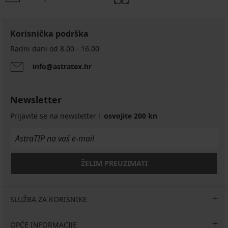
Korisnička podrška
Radni dani od 8.00 - 16.00
info@astratex.hr
PREMIUM
Stezni
Newsletter
bešavni
rukavi
Prijavite se na newsletter i
osvojite 200 kn
Selmark
Arm
Shaper
53,99
€
ŽELIM PREUZIMATI
SLUŽBA ZA KORISNIKE
OPĆE INFORMACIJE