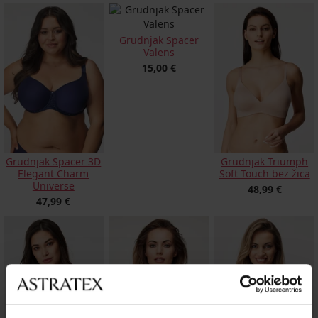
Grudnjak Spacer
Valens
15,00 €
Grudnjak Spacer 3D
Grudnjak Triumph
Elegant Charm
Soft Touch bez žica
Universe
48,99 €
47,99 €