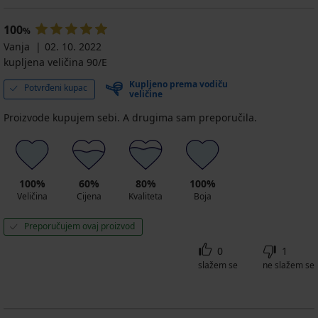
podstavljeni
61,99
One
34,99
47,99
€
€
24,99
€
€
Grudnjak
25,19
s
€
Lace
€
€
€
Triumph
€
...
I
100
%
Body
podstavljeni
41,99
24,99
Vanja
02. 10. 2022
Make-
bez
€
€
Up
kupljena veličina 90/E
žica
Illusion
45,99
podstavljeni...
Kupljeno prema vodiču
Potvrđeni kupac
€
veličine
48,99
€
Proizvode kupujem sebi. A drugima sam preporučila.
100%
60%
80%
100%
Veličina
Cijena
Kvaliteta
Boja
Preporučujem ovaj proizvod
0
1
slažem se
ne slažem se