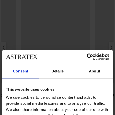
Consent
Details
About
5
5
This website uses cookies
ez žica
Grudnjak Martha protetski nakon
Sportski gr
We use cookies to personalise content and ads, to
ablacije
27,99 €
provide social media features and to analyse our traffic.
41,99 €
We also share information about your use of our site with