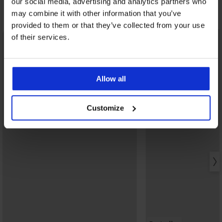
our social media, advertising and analytics partners who
Otkrijte slične komade
may combine it with other information that you’ve
provided to them or that they’ve collected from your use
of their services.
Allow all
Customize