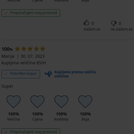
Veličina
Cijena
Kvaliteta
Boja
Preporučujem ovaj proizvod
0
0
slažem se
ne slažem se
100
%
Marija
30. 07. 2023
kupljena veličina 85/H
Kupljeno prema vodiču
Potvrđeni kupac
veličine
Super
100%
100%
100%
100%
Veličina
Cijena
Kvaliteta
Boja
Preporučujem ovaj proizvod