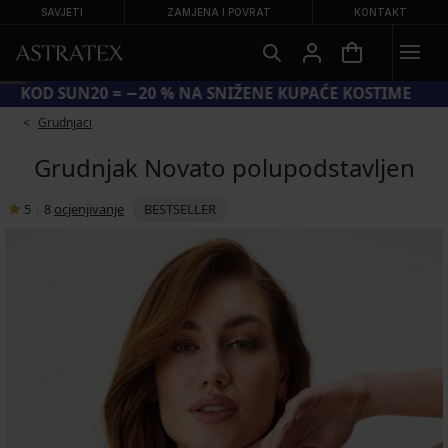
SAVJETI
ZAMJENA I POVRAT
KONTAKT
KOD SUN20 = −20 % NA SNIŽENE KUPAĆE KOSTIME
Grudnjaci
Grudnjak Novato polupodstavljen
5
|
8
ocjenjivanje
BESTSELLER