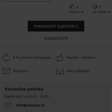
0
0
slažem se
ne slažem se
POGLEDAJTE SLJEDEĆIH
3
Sve recenzije (8)
8 % povrata od kupnje
Povrati i zamjene
Povoljno
Kako odabrati
Korisnička podrška
Radni dani od 8.00 - 16.00
info@astratex.hr