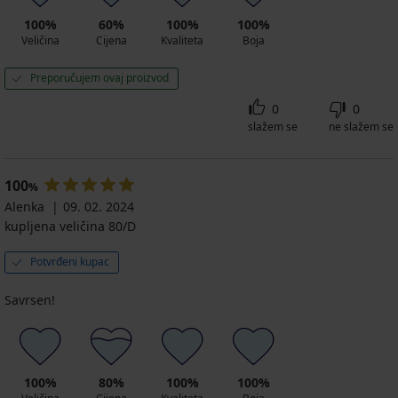
100%
60%
100%
100%
Veličina
Cijena
Kvaliteta
Boja
Preporučujem ovaj proizvod
0
0
slažem se
ne slažem se
100
%
Alenka
09. 02. 2024
kupljena veličina 80/D
Potvrđeni kupac
Savrsen!
100%
80%
100%
100%