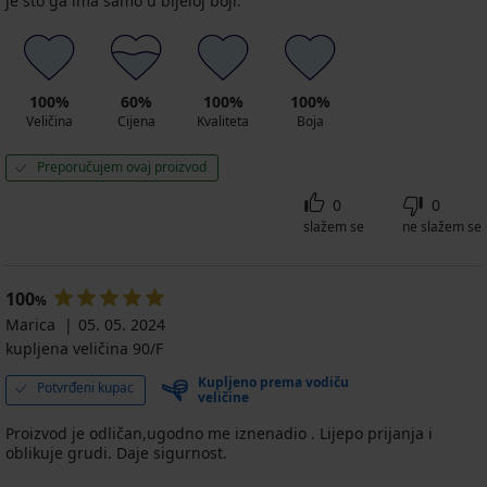
je što ga ima samo u bijeloj boji.
100%
60%
100%
100%
Veličina
Cijena
Kvaliteta
Boja
Preporučujem ovaj proizvod
0
0
slažem se
ne slažem se
100
%
Marica
05. 05. 2024
kupljena veličina 90/F
Kupljeno prema vodiču
Potvrđeni kupac
veličine
Proizvod je odličan,ugodno me iznenadio . Lijepo prijanja i
oblikuje grudi. Daje sigurnost.