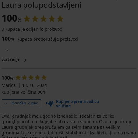
Laura polupodstavljeni
100
%
3 kupaca je ocijenilo proizvod
100
%
kupaca preporučuje proizvod
Sortiranje
100
%
Marica
14. 10. 2024
kupljena veličina 90/F
Kupljeno prema vodiču
Potvrđeni kupac
veličine
Ovaj grudnjak me ugodno iznenadio. Idealan za velike
grudi,lijepo ih oblikuje,drži ih čvrsto i stabilno. Ovo mi je drugi
Laura grudnjak,preporučujem ga svim ženama sa velikim
grudima koje cijene udobnost, stabilnost i kvalitetu. Jedina mana