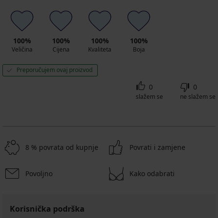
100%
100%
100%
100%
Veličina
Cijena
Kvaliteta
Boja
Preporučujem ovaj proizvod
0
0
slažem se
ne slažem se
8 % povrata od kupnje
Povrati i zamjene
Povoljno
Kako odabrati
Korisnička podrška