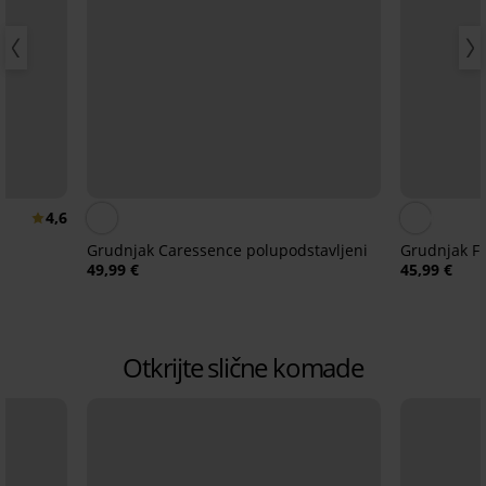
4,6
Grudnjak Caressence polupodstavljeni
Grudnjak Fl
49,99 €
45,99 €
Otkrijte slične komade