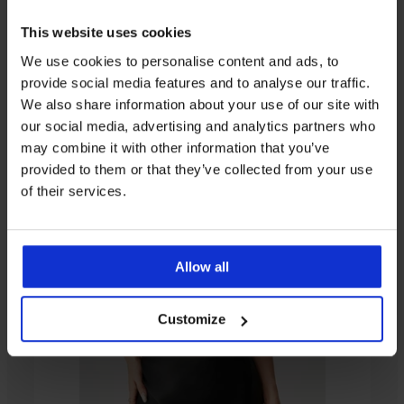
Iz iste kolekcije
This website uses cookies
We use cookies to personalise content and ads, to
provide social media features and to analyse our traffic.
We also share information about your use of our site with
Rasprodaja
-20%
-40%
our social media, advertising and analytics partners who
5
4,9
5
5
4,7
may combine it with other information that you’ve
Grudnjak
provided to them or that they’ve collected from your use
Etude
Grudnjak
Grudnjak
of their services.
polupodstavljeni
Flower
Caroline
Grudnjak
I
polupodstavljeni
41,99
Sonia
Grudnjak
BESTSELLER
polupodstavljeni
€
polupodstavljeni
57,99
Serena
Grudnjak
Grudnjak
45,99
€
Grudnjak
33,59
polupodstavljen
Sofia
Ammy
Allow all
BESTSELLER
€
Novato
€
32,79
polupodstavljen
polupodstavljen
polupodstavljen
55,99
€
Grudnjak
41,99
32,99
55,99
€
Sophie
40,99
€
€
Customize
€
I.
€
Polupodstavljeni
57,99
€