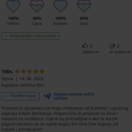
100%
60%
100%
80%
Veličina
Cijena
Kvaliteta
Boja
Preporučujem ovaj proizvod
0
0
slažem se
ne slažem se
100
%
Vesna
14. 08. 2023
kupljena veličina 90/C
Kupljeno prema vodiču
Potvrđeni kupac
veličine
Proizvod je opravdao sva moja očekivanja od kvalitete i ugodnog
osjećaja tokom korištenja. Preporučila bi proizvod za žene i
naravno za muškarce. Cijene su prihvatljive a ako se koristi
popust naravno da se isplati kupiti što time čine kupnju još
boljom i povoljnijom!