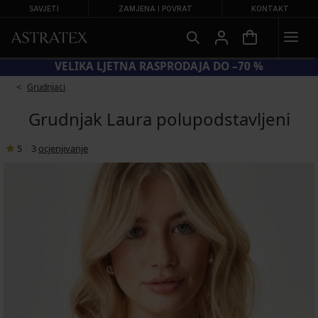
SAVJETI
ZAMJENA I POVRAT
KONTAKT
KOD SUN20 = −20 % NA SNIŽENE KUPAĆE KOSTIME
Grudnjaci
Grudnjak Laura polupodstavljeni
5
|
3
ocjenjivanje