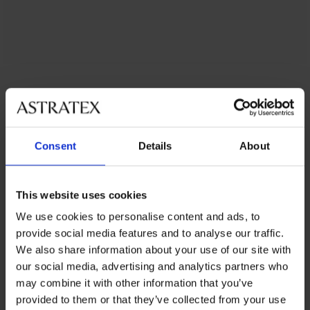
Consent
Details
About
Maia4DATX, bež
This website uses cookies
Bež tonovi su prikladni za laganu odjeću ispod koje se
We use cookies to personalise content and ads, to
ne ocrtavaju.
provide social media features and to analyse our traffic.
We also share information about your use of our site with
our social media, advertising and analytics partners who
KUPITE ZA
41,99 €
may combine it with other information that you’ve
provided to them or that they’ve collected from your use