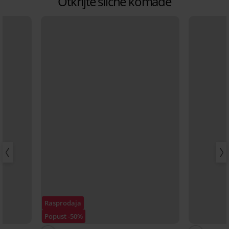
Otkrijte slične komade
Rasprodaja
Popust -50%