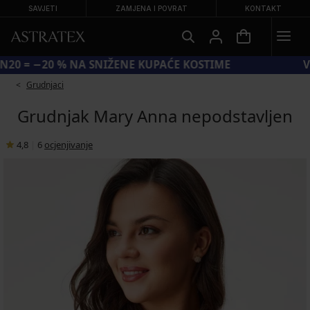
SAVJETI
ZAMJENA I POVRAT
KONTAKT
KOD SUN20 = −20 % NA SNIŽENE KUPAĆE KOSTIME
Grudnjaci
Grudnjak Mary Anna nepodstavljen
4,8
|
6
ocjenjivanje