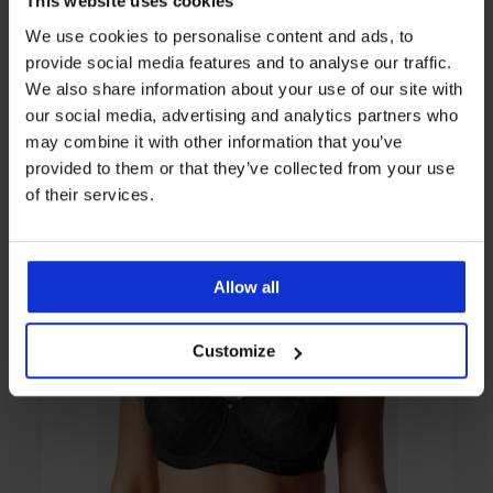
This website uses cookies
Iz iste kolekcije
We use cookies to personalise content and ads, to
provide social media features and to analyse our traffic.
We also share information about your use of our site with
our social media, advertising and analytics partners who
Rasprodaja
-30%
Rasprodaja
-30%
-70%
may combine it with other information that you’ve
5
5
5
4,9
4,5
provided to them or that they’ve collected from your use
Grudnjak
of their services.
Valens
polupodstavljeni
Grudnjak
Grudnjak
Pamučni
BESTSELLER
bez
Power
Philipa
grudnjak
Grudnjak
žica
Grudnjak
Lace
III
Anastasia
za
Allow all
11,10
Jeanne
za
nepodstavljen
nepodstavljen
smanjivanje
€
nepodstavljen
smanjivanje
24,49
grudi
49,99
prsa,
36,99
55,99
Thalia
€
€
Customize
nepodstav...
€
nepodstavljeni...
€
34,99
34,29
41,99
€
€
€
48,99
€