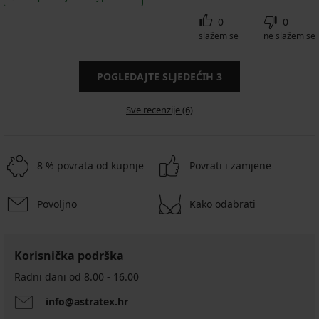
0
0
slažem se
ne slažem se
POGLEDAJTE SLJEDEĆIH
3
Sve recenzije (6)
8 % povrata od kupnje
Povrati i zamjene
Povoljno
Kako odabrati
Korisnička podrška
Radni dani od 8.00 - 16.00
info@astratex.hr