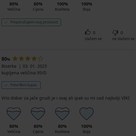
80%
80%
100%
100%
Veličina
Cijena
Kvaliteta
Boja
Preporučujem ovaj proizvod
0
0
slažem se
ne slažem se
80
%
Biserka
03. 01. 2025
kupljena veličina 95/D
Potvrđeni kupac
Vrlo dobar za jače grudi je i ovaj ali ipak su mi sad najbolji VIKI
80%
80%
80%
100%
Veličina
Cijena
Kvaliteta
Boja