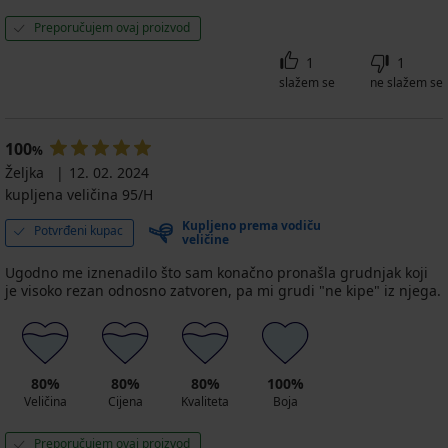
Preporučujem ovaj proizvod
1
1
slažem se
ne slažem se
100
%
Željka
12. 02. 2024
kupljena veličina 95/H
Kupljeno prema vodiču
Potvrđeni kupac
veličine
Ugodno me iznenadilo što sam konačno pronašla grudnjak koji
je visoko rezan odnosno zatvoren, pa mi grudi "ne kipe" iz njega.
80%
80%
80%
100%
Veličina
Cijena
Kvaliteta
Boja
Preporučujem ovaj proizvod