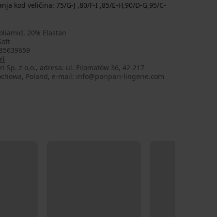
anja kod veličina: 75/G-J ,80/F-I ,85/E-H,90/D-G,95/C-
oliamid, 20% Elastan
oft
85639659
ri
ri Sp. z o.o., adresa: ul. Filomatów 36, 42-217
chowa, Poland, e-mail: info@paripari-lingerie.com