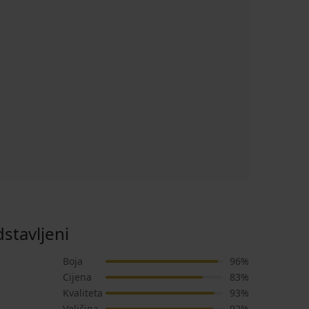
stavljeni
Boja
96%
Cijena
83%
Kvaliteta
93%
Veličina
92%