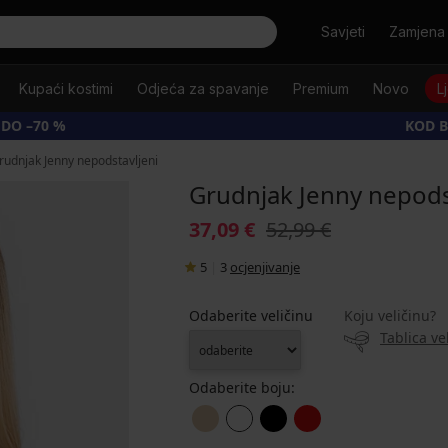
Tražiti
Savjeti
Zamjena 
Kupaći kostimi
Odjeća za spavanje
Premium
Novo
L
 DO –70 %
KOD B
rudnjak Jenny nepodstavljeni
Grudnjak Jenny nepods
37,09 €
52,99 €
5
|
3
ocjenjivanje
Odaberite veličinu
Koju veličinu?
Tablica ve
Odaberite boju: