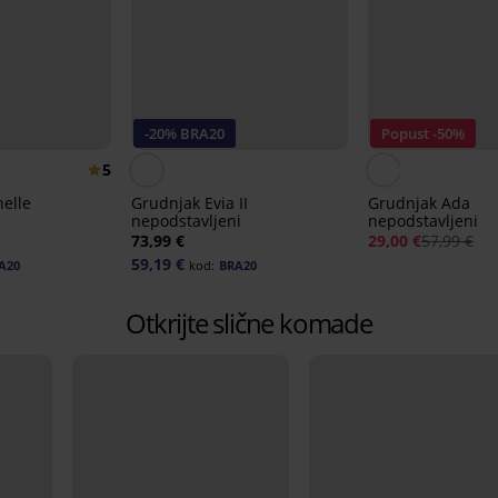
-20% BRA20
Popust -50%
5
elle
Grudnjak Evia II
Grudnjak Ada
nepodstavljeni
nepodstavljeni
73,99 €
29,00 €
57,99 €
59,19 €
A20
kod:
BRA20
Otkrijte slične komade