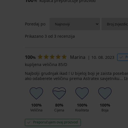
100
%
kupaca preporučuje proizvod
Poredaj po
Prikazano
3
od 3 recenzija
100
Marina
10. 08. 2023
P
%
kupljena veličina 85/D
Najbolji grudnjak ikad ! U bijeloj boji je zaista pose
ako odaberete veličinu prema Astratex savjetniku... Iz
100%
80%
100%
100%
Veličina
Cijena
Kvaliteta
Boja
Preporučujem ovaj proizvod