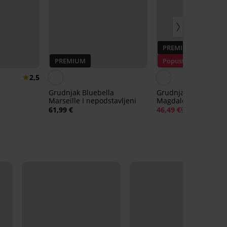
PREMIUM
PREMIUM
Popust -50%
2,5
Grudnjak Bluebella
Grudnjak Fantasie Li
Marseille I nepodstavljeni
Magdalena nepodsta
61,99 €
46,49 €
92,99 €