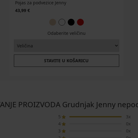
Pojas za podvezice Jenny
43,99 €
Odaberite veličinu
STAVITE U KOŠARICU
ANJE PROIZVODA Grudnjak Jenny nepod
5
3x
4
0x
3
0x
2
0x