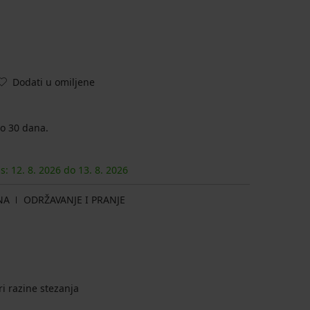
Dodati u omiljene
o 30 dana.
as:
12. 8.
2026
do
13. 8.
2026
NA
ODRŽAVANJE I PRANJE
ri razine stezanja