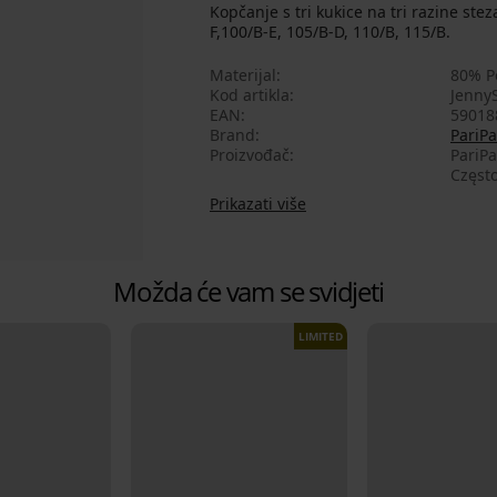
Kopčanje s tri kukice na tri razine stez
F,100/B-E, 105/B-D, 110/B, 115/B.
Materijal
80% P
Kod artikla
JennyS
EAN
59018
Brand
PariPa
Proizvođač
PariPa
Często
Prikazati više
Možda će vam se svidjeti
LIMITED