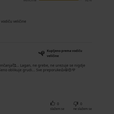
vodiču veličine
Kupljeno prema vodiču
veličine
jenčanja🥰... Lagan, ne grebe, ne urezuje se nigdje
ršeno oblikuje grudi... Sve preporuke👍🤩😍💜
0
0
slažem se
ne slažem se