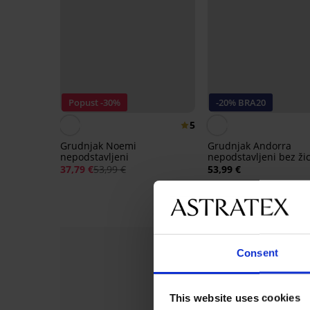
Popust -30%
-20% BRA20
5
Grudnjak Noemi
Grudnjak Andorra
nepodstavljeni
nepodstavljeni bez ži
37,79 €
53,99 €
53,99 €
43,19 €
kod:
BRA20
Consent
This website uses cookies