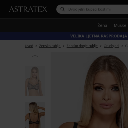
Žena
Muške
VELIKA LJETNA RASPRODAJA
Uvod
Žensko rublje
Žensko donje rublje
Grudnjaci
G