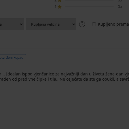
1
0x
Kupljeno prema 
otvrđeni kupac
ban... Idealan ispod vjenčanice za najvažniji dan u životu žene-dan v
rađen od predivne čipke i tila.. Ne osjećate da ste ga obukli, a sav