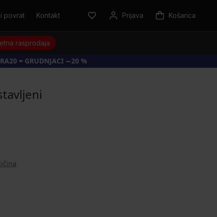
i povrat
Kontakt
Prijava
Košarica
jetna rasprodaja
RA20 = GRUDNJACI −20 %
tavljeni
ličina