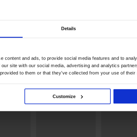
Details
PREMIUM
PREMIUM
gle
Grudnjak Calvin Klein Ic
e content and ads, to provide social media features and to analy
ni
Cotton Modal Me s odvoj
 our site with our social media, advertising and analytics partn
Grudnjak HUGO Triangle RL
jastučićima
51,99 €
Lace Bralette
 provided to them or that they’ve collected from your use of their
56,99 €
Otkrijte slične komade
Customize