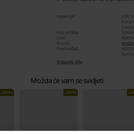
Materijal
93% P
Polies
Elasta
Kod artikla
50469
EAN
40635
Brand
HUGO
Proizvođač
HUGO BOSS AG , adres
Germa
Prikazati više
Možda će vam se svidjeti
LIMITED
LIMITED
LIM