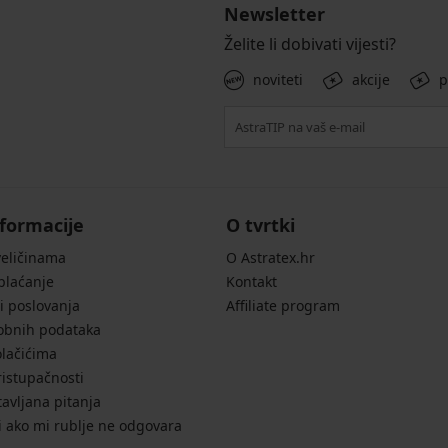
Newsletter
Želite li dobivati vijesti?
noviteti
akcije
p
formacije
O tvrtki
veličinama
O Astratex.hr
 plaćanje
Kontakt
i poslovanja
Affiliate program
sobnih podataka
olačićima
ristupačnosti
avljana pitanja
i ako mi rublje ne odgovara