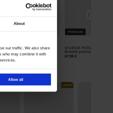
About
PREMIUM
on
Grudnjak Pieces Namee
Grudnjak HUGO Shadow
se our traffic. We also share
ivim
Triangle s odvojivim
Bralette podstavljeni
ers who may combine it with
jastučićima
25,99 €
57,99 €
 services.
Allow all
LIMITED