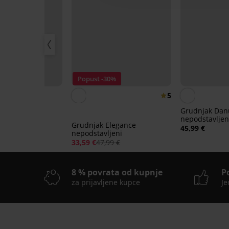
Popust -30%
5
volution
Grudnjak Dan
jeni
nepodstavljen
Grudnjak Elegance
45,99 €
nepodstavljeni
33,59 €
47,99 €
8 % povrata od kupnje
P
za prijavljene kupce
Je