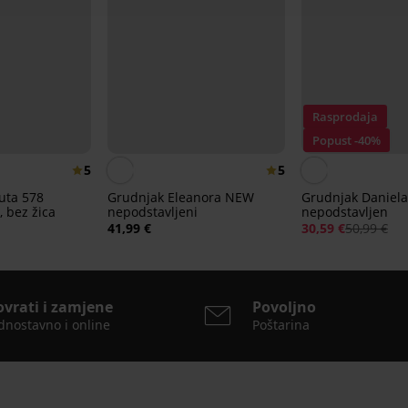
Rasprodaja
Popust -40%
5
5
uta 578
Grudnjak Eleanora NEW
Grudnjak Daniela
, bez žica
nepodstavljeni
nepodstavljen
41,99 €
30,59 €
50,99 €
ovrati i zamjene
Povoljno
dnostavno i online
Poštarina