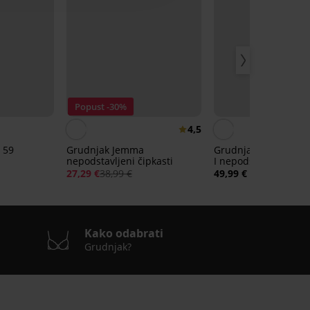
Popust -30%
4,5
 59
Grudnjak Jemma
Grudnjak Timeless 
nepodstavljeni čipkasti
I nepodstavljeni
27,29 €
38,99 €
49,99 €
Kako odabrati
Grudnjak?