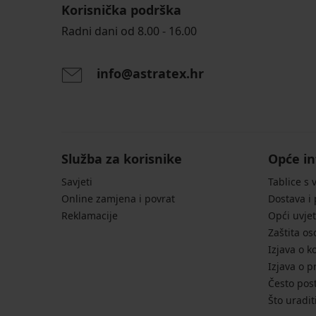
Korisnička podrška
-50%
LIMITED
LIMITED
Radni dani od 8.00 - 16.00
4,4
info@astratex.hr
Grudnjak
Origins
Grudnjak
PREMIUM
Shiny
Lara
Bralette
Grudnjak
bralette
HUGO
13,99
49,99
ID
€
€
Bralette
27,99
Služba za korisnike
Opće in
podstavljeni
€
57,99
Savjeti
Tablice s 
€
Online zamjena i povrat
Dostava i
Reklamacije
Opći uvjet
Zaštita o
Izjava o k
Izjava o p
Često post
Što uradit