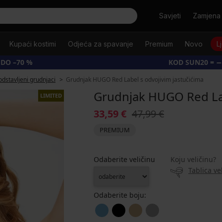
Tražiti
Savjeti
Zamjena 
Kupaći kostimi
Odjeća za spavanje
Premium
Novo
L
 DO –70 %
KOD SUN20 = −
odstavljeni grudnjaci
Grudnjak HUGO Red Label s odvojivim jastučićima
Grudnjak HUGO Red Lab
LIMITED
33,59 €
47,99 €
PREMIUM
Odaberite veličinu
Koju veličinu?
Tablica ve
Odaberite boju: