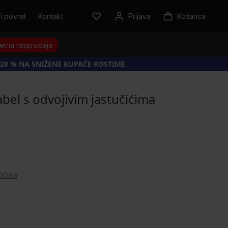
i povrat
Kontakt
Prijava
Košarica
jetna rasprodaja
20 % NA SNIŽENE KUPAĆE KOSTIME
el s odvojivim jastučićima
ličina