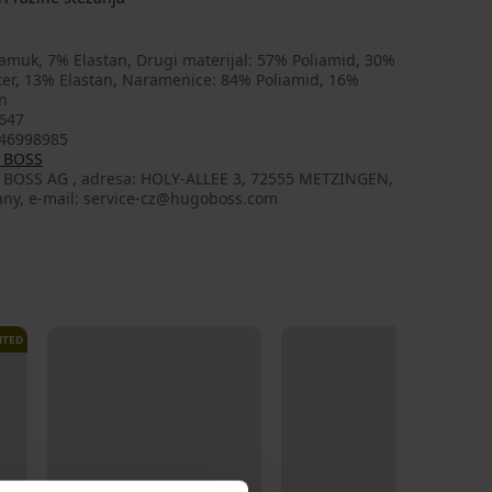
amuk, 7% Elastan, Drugi materijal: 57% Poliamid, 30%
ter, 13% Elastan, Naramenice: 84% Poliamid, 16%
n
647
46998985
 BOSS
a: HOLY-ALLEE 3, 72555 METZINGEN,
ny, e-mail: service-cz@hugoboss.com
ITED
NEW
LIMITED