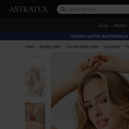
Žena
Muške
VELIKA LJETNA RASPRODAJA
Uvod
Žensko rublje
Žensko donje rublje
Grudnjaci
P