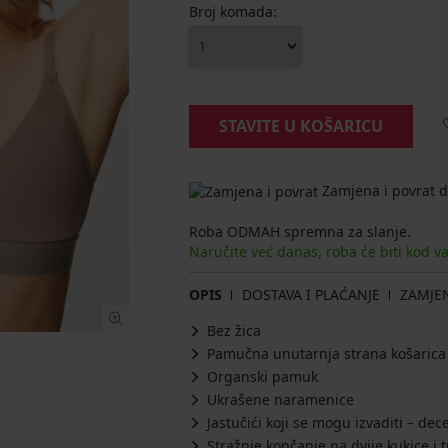
Broj komada:
STAVITE U KOŠARICU
Zamjena i povrat d
Roba ODMAH spremna za slanje.
Naručite već danas, roba će biti kod v
OPIS
DOSTAVA I PLAĆANJE
ZAMJE
Bez žica
Pamučna unutarnja strana košarica
Organski pamuk
Ukrašene naramenice
Jastučići koji se mogu izvaditi – de
Stražnje kopčanje na dvije kukice i t