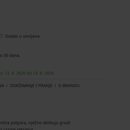
Dodati u omiljene
o 30 dana.
as:
12. 8.
2026
do
13. 8.
2026
NA
ODRŽAVANJE I PRANJE
O BRANDU
centna potpora, nježno oblikuju grudi
ri razine stezanja