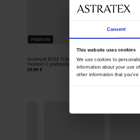
Consent
Rasprodaja
PREMIUM
PREMIUM
Popust -50%
This website uses cookies
Grudnjak BOSS Triangle
Grudnjak HUGO Trian
We use cookies to personalis
Padded CI podstavljeni
Paddes Rib podstavlje
information about your use of
59,99 €
30,00 €
59,99 €
other information that you’ve