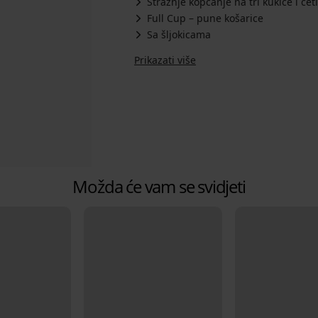
Stražnje kopčanje na tri kukice i čet
Full Cup – pune košarice
Sa šljokicama
Prikazati više
Možda će vam se svidjeti