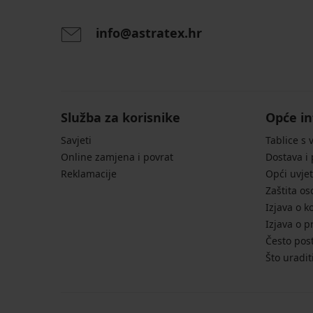
info@astratex.hr
Služba za korisnike
Opće in
Savjeti
Tablice s 
Online zamjena i povrat
Dostava i
Reklamacije
Opći uvjet
Zaštita o
Izjava o k
Izjava o p
Često post
Što uradit