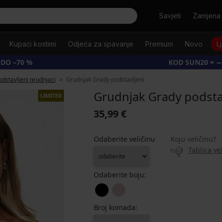
Tražiti
Savjeti
Zamjena 
Kupaći kostimi
Odjeća za spavanje
Premium
Novo
L
 DO –70 %
KOD SUN20 = −
odstavljeni grudnjaci
Grudnjak Grady podstavljeni
Grudnjak Grady podsta
LIMITED
35,99 €
Odaberite veličinu
Koju veličinu?
Tablica ve
Odaberite boju:
Broj komada: