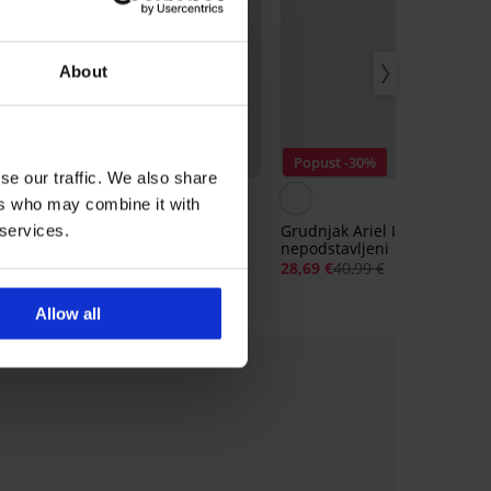
About
Popust -30%
se our traffic. We also share
ers who may combine it with
es
Grudnjak Evolution
Grudnjak Ariel II
 services.
nepodstavljeni
nepodstavljeni
41,99 €
28,69 €
40,99 €
Allow all