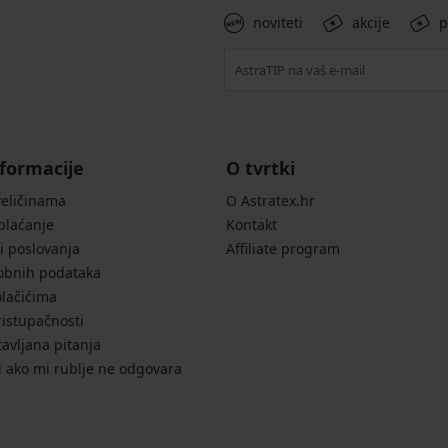
noviteti
akcije
p
formacije
O tvrtki
veličinama
O Astratex.hr
 plaćanje
Kontakt
i poslovanja
Affiliate program
sobnih podataka
olačićima
ristupačnosti
avljana pitanja
i ako mi rublje ne odgovara