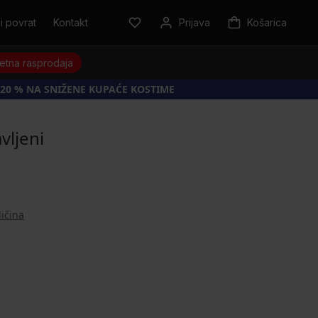
i povrat
Kontakt
Prijava
Košarica
jetna rasprodaja
20 % NA SNIŽENE KUPAĆE KOSTIME
vljeni
ličina