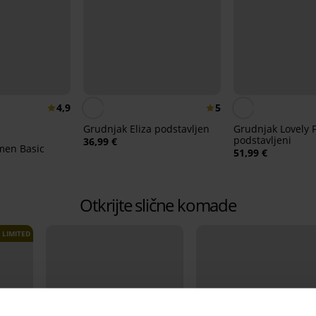
4,9
5
Grudnjak Eliza podstavljen
Grudnjak Lovely 
podstavljeni
36,99 €
men Basic
51,99 €
Otkrijte slične komade
LIMITED