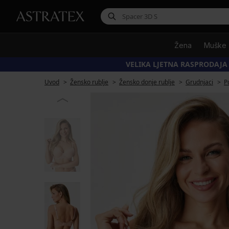
Žena
Muške
VELIKA LJETNA RASPRODAJA
Uvod
Žensko rublje
Žensko donje rublje
Grudnjaci
P