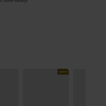
iri razine stezanja
LIMITED