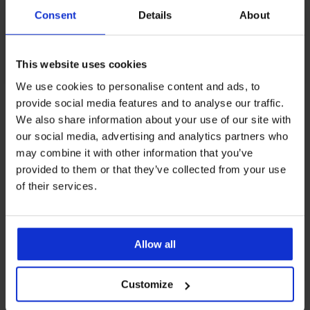
Consent
Details
About
This website uses cookies
We use cookies to personalise content and ads, to
provide social media features and to analyse our traffic.
Iz iste kolekcije
We also share information about your use of our site with
our social media, advertising and analytics partners who
may combine it with other information that you’ve
provided to them or that they’ve collected from your use
of their services.
4,2
5
4,7
Allow all
Grudnjak
BESTSELLER
Marion
Grudnjak
Grudnjak
Grudnjak
Grudnjak
BESTSELLER
Grudnjak
nepodstavljeni
Michelle
Lou
Anežka
Mariluz
Customize
Jeanne
bez
Grudnjak
nepodstavljen
nepodstavljeni
579
nepodstavljeni
nepodstavljen
žica
Luisse
nepodstavljena
57,99
63,99
32,99