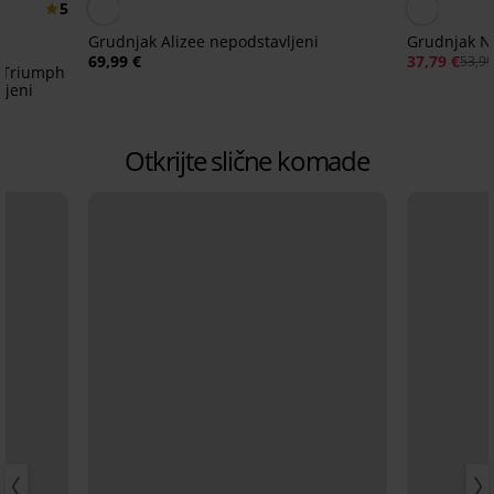
5
Grudnjak Alizee nepodstavljeni
Grudnjak N
69,99 €
37,79 €
53,99
i Triumph
ljeni
Otkrijte slične komade