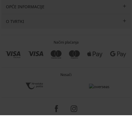
OPĆE INFORMACIJE
O TVRTKI
Načini plaćanja
Nosači
Copyright 2005-2026 © ASTRATEX a.s.
Programia - e-commerce solutions