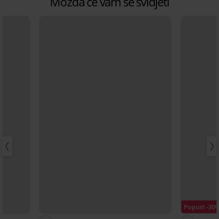
Možda će vam se svidjeti
Popust -30