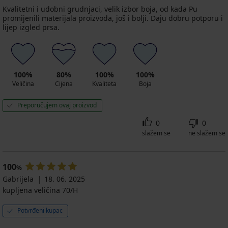
Kvalitetni i udobni grudnjaci, velik izbor boja, od kada Pu
promijenili materijala proizvoda, još i bolji. Daju dobru potporu i
lijep izgled prsa.
100%
80%
100%
100%
Veličina
Cijena
Kvaliteta
Boja
Preporučujem ovaj proizvod
0
0
slažem se
ne slažem se
100
%
Gabrijela
18. 06. 2025
kupljena veličina 70/H
Potvrđeni kupac