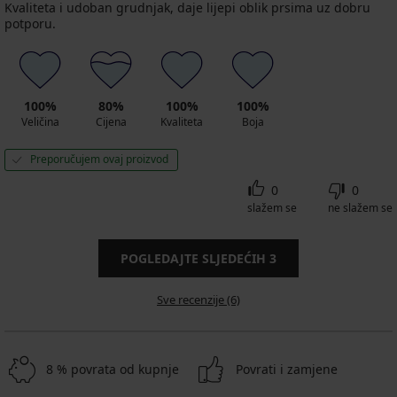
Kvaliteta i udoban grudnjak, daje lijepi oblik prsima uz dobru
potporu.
100%
80%
100%
100%
Veličina
Cijena
Kvaliteta
Boja
Preporučujem ovaj proizvod
0
0
slažem se
ne slažem se
POGLEDAJTE SLJEDEĆIH
3
Sve recenzije (6)
8 % povrata od kupnje
Povrati i zamjene