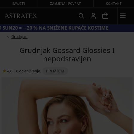
SAVJETI
ZAMJENA I POVRAT
KONTAKT
KOD SUN20 = −20 % NA SNIŽENE KUPAĆE KOSTIME
Grudnjaci
Grudnjak Gossard Glossies I
nepodstavljen
4,6
|
6
ocjenjivanje
PREMIUM