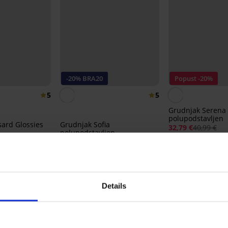
-20% BRA20
Popust -20%
5
5
Grudnjak Serena
polupodstavljen
ard Glossies
Grudnjak Sofia
32,79 €
40,99 €
polupodstavljen
41,99 €
33,59 €
kod:
BRA20
Details
Iz iste kolekcije