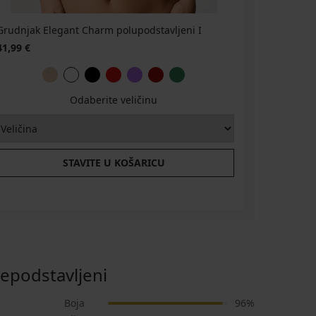
Grudnjak Elegant Charm polupodstavljeni I
Grudnjak 
gelom
41,99 €
27,59 €
4
Odaberite veličinu
STAVITE U KOŠARICU
epodstavljeni
Boja
96%