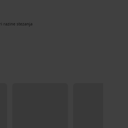
ri razine stezanja
LIMITED