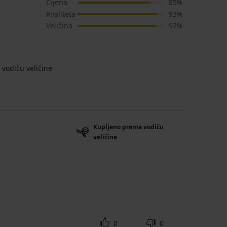
Cijena
85%
Kvaliteta
93%
Veličina
92%
vodiču veličine
Kupljeno prema vodiču
veličine
0
0