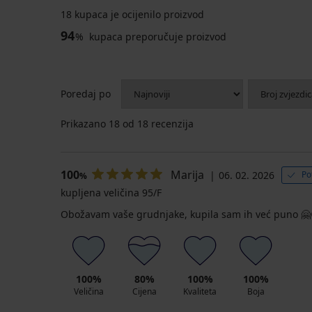
18 kupaca je ocijenilo proizvod
94
%
kupaca preporučuje proizvod
Poredaj po
Prikazano
18
od 18 recenzija
100
Marija
06. 02. 2026
Po
%
kupljena veličina 95/F
Obožavam vaše grudnjake, kupila sam ih već puno 🤗
100%
80%
100%
100%
Veličina
Cijena
Kvaliteta
Boja