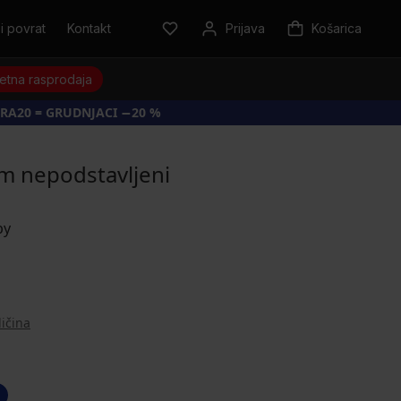
i povrat
Kontakt
Prijava
Košarica
jetna rasprodaja
RA20 = GRUDNJACI −20 %
m nepodstavljeni
ličina