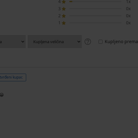
4
1x
3
0x
2
0x
1
0x
Kupljeno prema 
tvrđeni kupac
😀