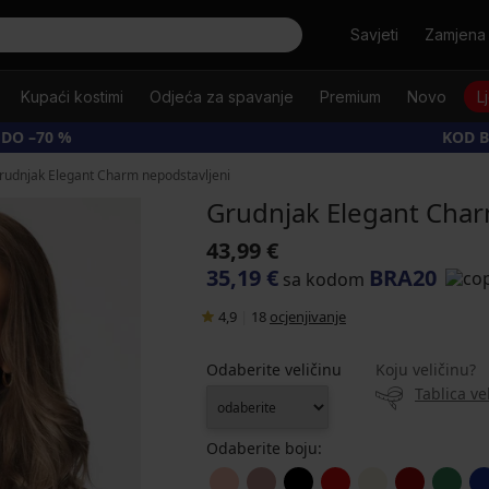
Tražiti
Savjeti
Zamjena 
Kupaći kostimi
Odjeća za spavanje
Premium
Novo
L
 DO –70 %
KOD B
rudnjak Elegant Charm nepodstavljeni
Grudnjak Elegant Char
43,99 €
35,19 €
BRA20
sa kodom
4,9
|
18
ocjenjivanje
Odaberite veličinu
Koju veličinu?
Tablica ve
Odaberite boju: