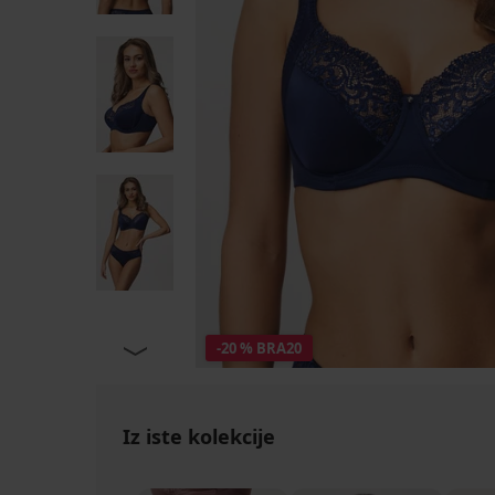
-20 % BRA20
Iz iste kolekcije