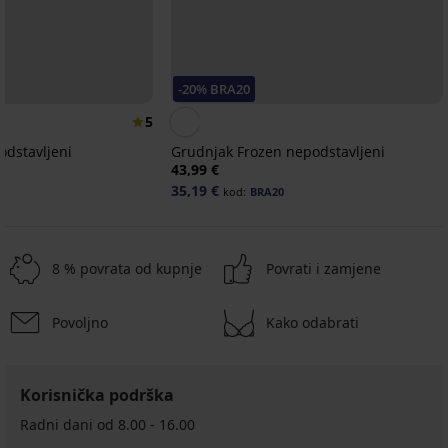
-20% BRA20
5
odstavljeni
Grudnjak Frozen nepodstavljeni
43,99 €
35,19 €
kod:
BRA20
8 % povrata od kupnje
Povrati i zamjene
Povoljno
Kako odabrati
-20 % BRA20
-20 % BRA20
Korisnička podrška
4,9
4,2
5
Radni dani od 8.00 - 16.00