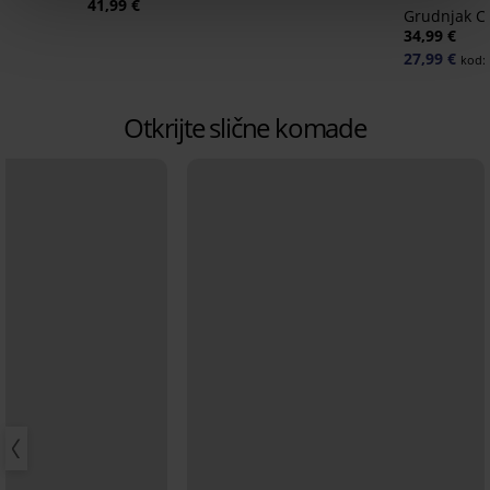
41,99 €
Grudnjak C
34,99 €
27,99 €
kod:
Otkrijte slične komade