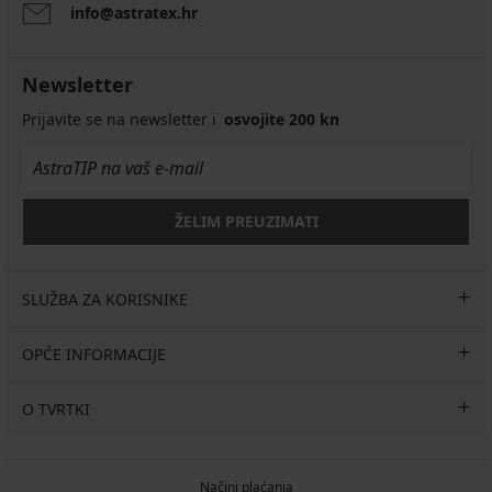
info@astratex.hr
Grudnjak
Galla
Grudnjak
BESTSELLER
nepodstavljen,
za
čipkast
Grudnjak
smanjivanje
Newsletter
Luisse
grudi
36,99
nepodstavljen
Thalia
Prijavite se na newsletter i
osvojite 200 kn
€
nepodstavljeni...
61,99
29,59
41,99
€
€
€
Kod
BRA20
33,59
ŽELIM PREUZIMATI
€
Kod
BRA20
SLUŽBA ZA KORISNIKE
OPĆE INFORMACIJE
O TVRTKI
Načini plaćanja