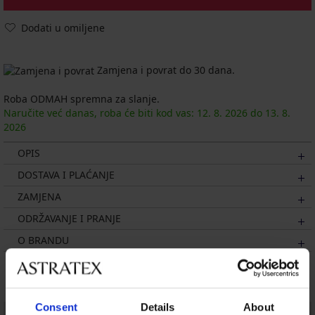
Dodati u omiljene
Zamjena i povrat do 30 dana.
Roba ODMAH spremna za slanje.
Naručite već danas, roba će biti kod vas:
12. 8.
2026
do
13. 8.
2026
OPIS
DOSTAVA I PLAĆANJE
ZAMJENA
ODRŽAVANJE I PRANJE
O BRANDU
Možda će vam se svidjeti
Consent
Details
About