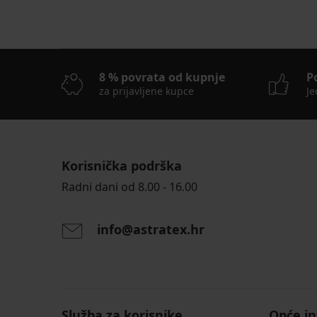
8 % povrata od kupnje
P
za prijavljene kupce
Je
Korisnička podrška
Radni dani od 8.00 - 16.00
info@astratex.hr
Služba za korisnike
Opće in