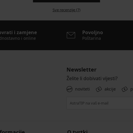
Sve recenzije (7)
ovrati i zamjene
Povoljno
dnostavno i online
Poštarina
Newsletter
Želite li dobivati vijesti?
noviteti
akcije
p
formacije
O tvrtki