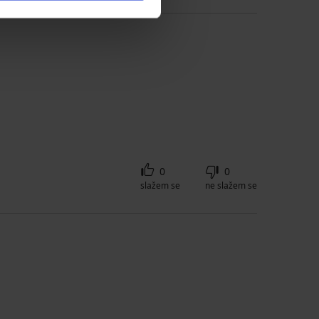
0
0
slažem se
ne slažem se