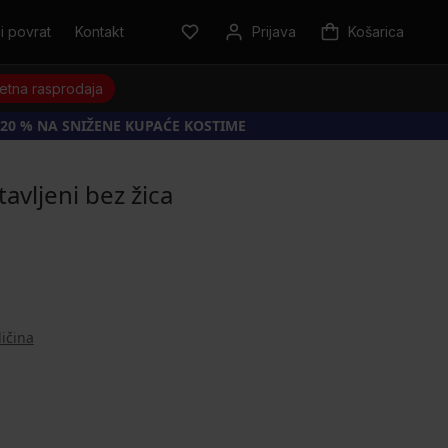
i povrat
Kontakt
Prijava
Košarica
jetna rasprodaja
20 % NA SNIŽENE KUPAĆE KOSTIME
vljeni bez žica
ličina