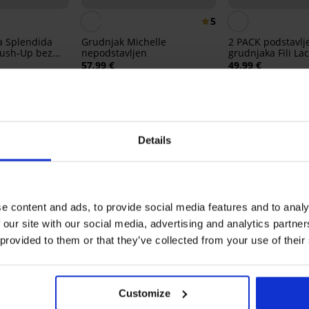
5
a Splendida
Grudnjak Michelle
2 PACK podstavlj
Push-Up bez
nepodstavljen
grudnjaka Fili La
57,99 €
49,99 €
E PROIZVODA Grudnjak Anya nepodstavlj
Details
5
6x
4
0x
3
0x
2
1x
e content and ads, to provide social media features and to analy
1
0x
 our site with our social media, advertising and analytics partn
 provided to them or that they’ve collected from your use of their
Kupljeno prema 
Customize