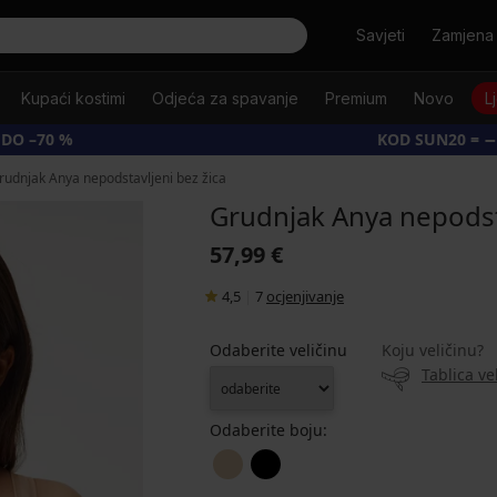
Tražiti
Savjeti
Zamjena 
Kupaći kostimi
Odjeća za spavanje
Premium
Novo
L
 DO –70 %
KOD SUN20 = −
rudnjak Anya nepodstavljeni bez žica
Grudnjak Anya nepodsta
57,99 €
4,5
|
7
ocjenjivanje
Odaberite veličinu
Koju veličinu?
Tablica ve
Odaberite boju: