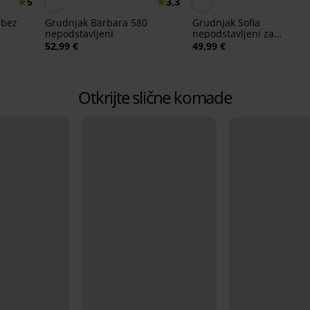
5
3,3
 bez
Grudnjak Barbara 580
Grudnjak Sofia
nepodstavljeni
nepodstavljeni za
smanjivanje
52,99 €
49,99 €
Otkrijte slične komade