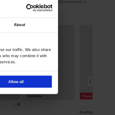
nec nad Nisou, Czechia, e-mail: info@sassamode.cz
About
se our traffic. We also share
ers who may combine it with
 services.
Allow all
3+1 GRATIS
Bestseller
Popust -50%
5
Grudnjak Soft Lace II