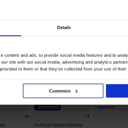
Jablo
Možda će vam se svidjeti
Details
e content and ads, to provide social media features and to analy
 our site with our social media, advertising and analytics partn
 provided to them or that they’ve collected from your use of their
Customize
3+1 GRATIS
-20% BRA20
Bestseller
5
5
eta
Grudnjak Spacer Flexicup