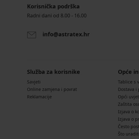
Korisnička podrška
Radni dani od 8.00 - 16.00
info@astratex.hr
Služba za korisnike
Opće in
Savjeti
Tablice s 
Online zamjena i povrat
Dostava i
Reklamacije
Opći uvjet
Zaštita o
Izjava o k
Izjava o p
Često post
Što uradit