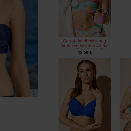
Gornji dio obostranog
kupaćeg kostima Adjoa
18,50 €