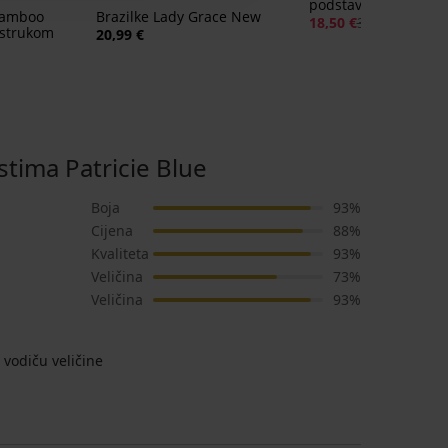
podstavljeni bez žic
Bamboo
Brazilke Lady Grace New
18,50 €
36,99 €
 strukom
20,99 €
tima Patricie Blue
Boja
93%
Cijena
88%
Kvaliteta
93%
Veličina
73%
Veličina
93%
vodiču veličine