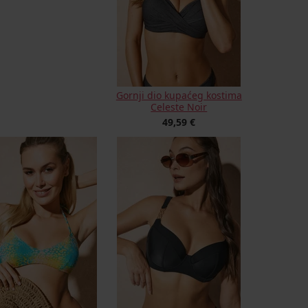
Gornji dio kupaćeg kostima
Celeste Noir
49,59 €