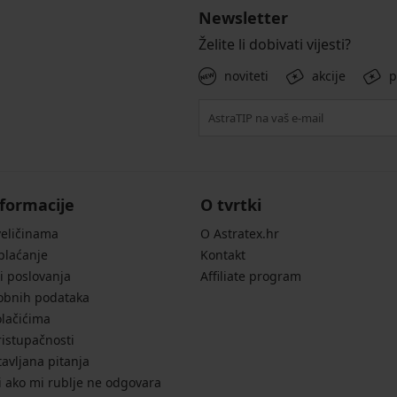
Newsletter
Želite li dobivati vijesti?
noviteti
akcije
p
formacije
O tvrtki
veličinama
O Astratex.hr
 plaćanje
Kontakt
i poslovanja
Affiliate program
sobnih podataka
olačićima
ristupačnosti
avljana pitanja
i ako mi rublje ne odgovara