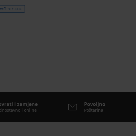
vrđeni kupac
ovrati i zamjene
Povoljno
dnostavno i online
Poštarina