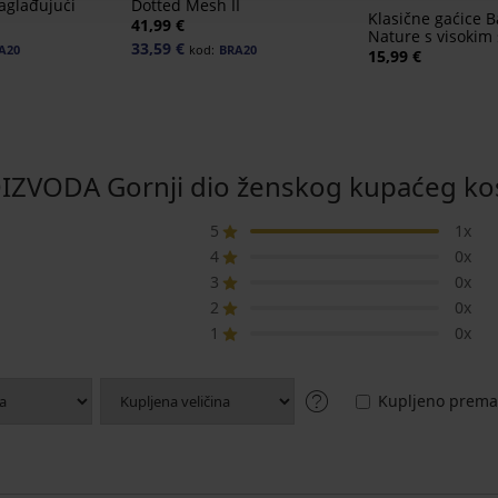
aglađujući
Dotted Mesh II
Klasične gaćice 
41,99 €
Nature s visokim
33,59 €
A20
kod:
BRA20
15,99 €
ZVODA Gornji dio ženskog kupaćeg kos
5
1x
4
0x
3
0x
2
0x
1
0x
Kupljeno prema 