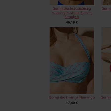
Gornji dio brzosušećeg
Gornji
kupaćeg kostima Spacer
Simply B
46,19 €
Gornji dio bikinija Flamingo
Gornj
17,40 €