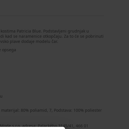
kostima Patricia Blue. Podstavljeni grudnjak u
di kad se naramenice otkopčaju. Za to će se pobrinuti
jevsko plave dodaje modelu čar.
ne opsega
ču
 materijal: 80% poliamid, 7, Podstava: 100% poliester
Mode s.r.o, adresa: Palackého 3145/41, 466 01