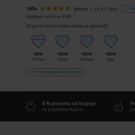
100
Jelena
23. 07. 2023
Pot
%
kupljena veličina 90/B
Stigao je točno onakav kakav je opisan😊
80%
100%
100%
100%
Veličina
Cijena
Kvaliteta
Boja
Preporučujem ovaj proizvod
8 % povrata od kupnje
P
za prijavljene kupce
Je