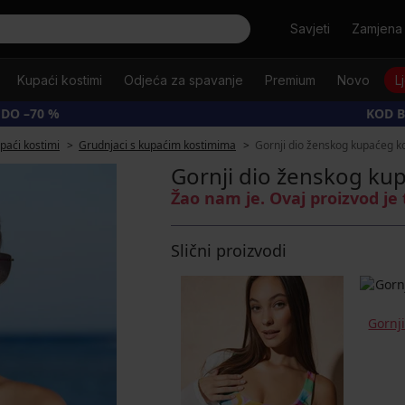
Tražiti
Savjeti
Zamjena 
Kupaći kostimi
Odjeća za spavanje
Premium
Novo
L
 DO –70 %
KOD B
upaći kostimi
Grudnjaci s kupaćim kostimima
Gornji dio ženskog kupaćeg ko
Gornji dio ženskog kup
Žao nam je. Ovaj proizvod je
Slični proizvodi
Gornj