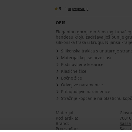
5
|
1
ocjenjivanje
OPIS
Elegantan gornji dio ženskog kupaćeg 
bandeau kroju zadržava još punije gru
silikonska traka u krugu. Nijansa kral
Silikonska trakica s unutarnje stra
Materijal koji se brzo suši
Podstavljene košarice
Klasične žice
Bočne žice
Odvojive naramenice
Prilagodljive naramenice
Stražnje kopčanje na plastičnu kop
Materijal
Glavni
Kod artikla
70010
Brand
Sassa
Proizvođač
Sassa 