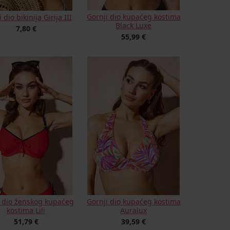
Gornji dio kupaćeg kostima
 dio bikinija Girija III
Black Luxe
7,80 €
55,99 €
i dio ženskog kupaćeg
Gornji dio kupaćeg kostima
kostima Lili
Auralux
51,79 €
39,59 €