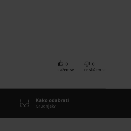
0
0
slažem se
ne slažem se
Kako odabrati
Grudnjak?