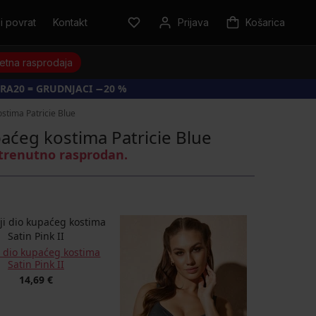
i povrat
Kontakt
Prijava
Košarica
jetna rasprodaja
RA20 = GRUDNJACI −20 %
stima Patricie Blue
aćeg kostima Patricie Blue
 trenutno rasprodan.
i dio kupaćeg kostima
Satin Pink II
14,69 €