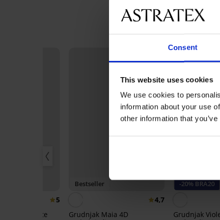
Consent
This website uses cookies
We use cookies to personalis
information about your use of
other information that you’ve
Bestseller
-20% BRA20
5
4,7
pacer Delicate
Grudnjak Maia 4D
Grudnjak Viol