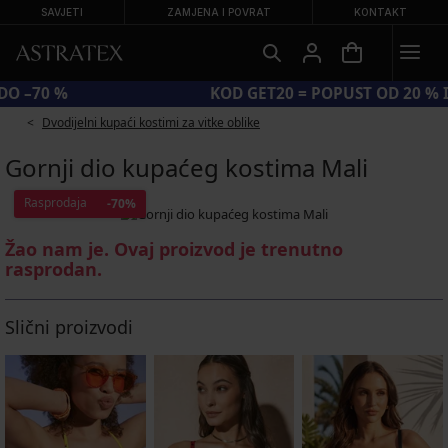
SAVJETI
ZAMJENA I POVRAT
KONTAKT
VELIKA LJETNA RASPRODAJA DO –70 %
Dvodijelni kupaći kostimi za vitke oblike
Gornji dio kupaćeg kostima Mali
Rasprodaja
-70%
Žao nam je. Ovaj proizvod je trenutno
rasprodan.
Slični proizvodi