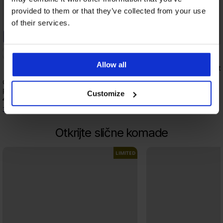
provided to them or that they’ve collected from your use
of their services.
-20% GET20
Bestseller
4,8
Allow all
Grudnjak Push Perfect
podstavljeni
Grudnjak Maia 4D Soft Control Deluxe
53,99 €
podstavljeni
Customize
41,99 €
33,59 €
kod:
GET20
Otkrijte slične komade
LIMITED