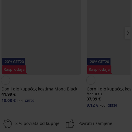
-20% GET20
-20% GET20
Rasprodaja
Rasprodaja
Popust -70%
Popust -70%
Donji dio kupaćeg kostima Mona Black
Gornji dio kupaćeg kos
Azzurra
41,99 €
37,99 €
10,08 €
kod:
GET20
9,12 €
kod:
GET20
8 % povrata od kupnje
Povrati i zamjene