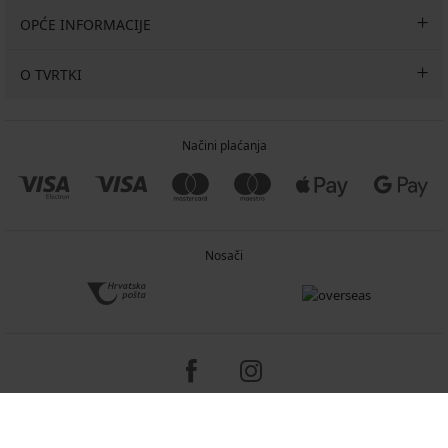
OPĆE INFORMACIJE
O TVRTKI
Načini plaćanja
Nosači
Copyright 2005-2026 © ASTRATEX a.s.
Programia - e-commerce solutions