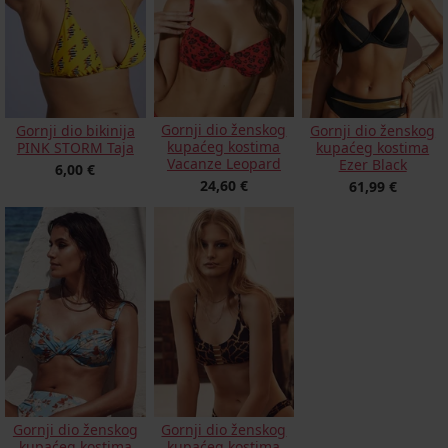
Gornji dio ženskog
Gornji dio bikinija
Gornji dio ženskog
kupaćeg kostima
PINK STORM Taja
kupaćeg kostima
Vacanze Leopard
Ezer Black
6,00 €
24,60 €
61,99 €
Gornji dio ženskog
Gornji dio ženskog
kupaćeg kostima
kupaćeg kostima