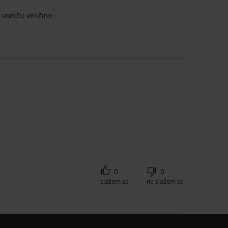
vodiču veličine
0
0
slažem se
ne slažem se