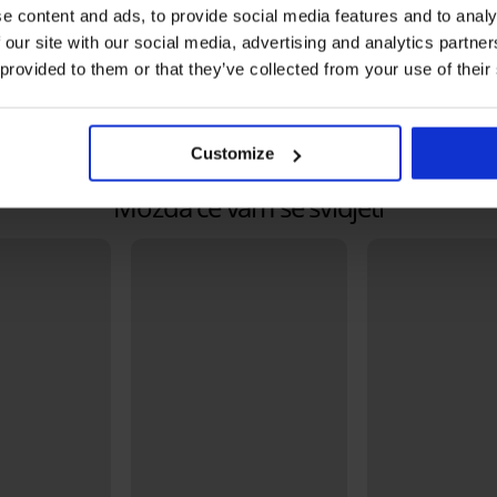
Stražnje kopčanje na metalnu kopč
e content and ads, to provide social media features and to analy
 our site with our social media, advertising and analytics partn
Materijal
Glavni
 provided to them or that they’ve collected from your use of their
Kod artikla
P817K
Brand
Astrat
Proizvođač
ASTRA
Czech
Customize
Možda će vam se svidjeti