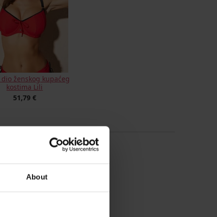
i dio ženskog kupaćeg
kostima Lili
51,79 €
About