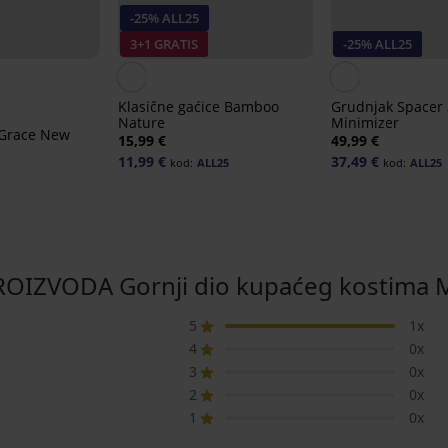
-25% ALL25
3+1 GRATIS
-25% ALL25
Klasične gaćice Bamboo
Grudnjak Spacer
Nature
Minimizer
 Grace New
15,99 €
49,99 €
11,99 €
37,49 €
kod:
ALL25
kod:
ALL25
OIZVODA Gornji dio kupaćeg kostima Ma
5
1x
4
0x
3
0x
2
0x
1
0x