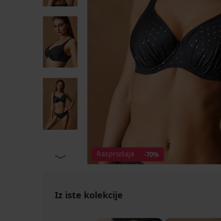
Rasprodaja
-70%
Iz iste kolekcije