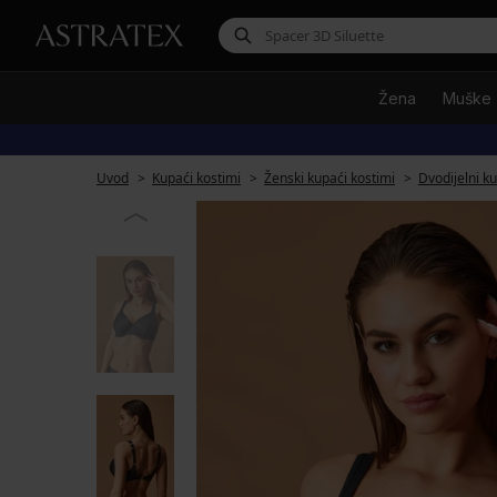
Žena
Muške
Uvod
Kupaći kostimi
Ženski kupaći kostimi
Dvodijelni k