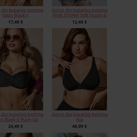
i dio kupaćeg kostima
Gornji dio kupaćeg kostima
Satin Black V
PINK STORM Soft Studio II
17,49 €
12,49 €
i dio kupaćeg kostima
Gornji dio kupaćeg kostima
in Black II Push-Up
Nia
24,49 €
48,99 €