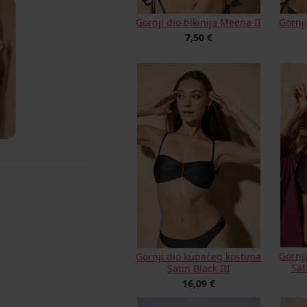
Gornji dio bikinija Meena II
Gornj
7,50 €
Gornj
Gornji dio kupaćeg kostima
Sat
Satin Black III
16,09 €