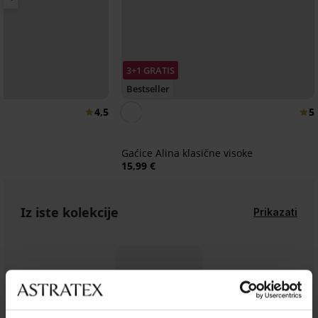
3+1 GRATIS
Bestseller
4,5
5
Gaćice Alina klasične visoke
15,99 €
Iz iste kolekcije
Prikazati