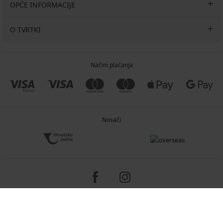
OPĆE INFORMACIJE
O TVRTKI
Načini plaćanja
Nosači
Copyright 2005-2026 © ASTRATEX a.s.
Programia - e-commerce solutions