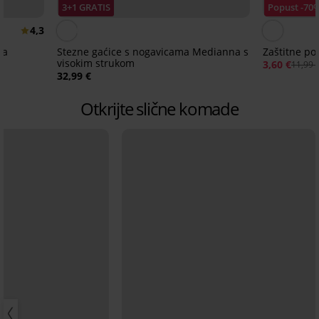
3+1 GRATIS
Popust -70
4,3
ja
Stezne gaćice s nogavicama Medianna s
Zaštitne poj
visokim strukom
3,60 €
11,99 
32,99 €
Otkrijte slične komade