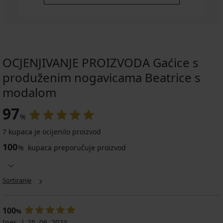
OCJENJIVANJE PROIZVODA Gaćice s
produženim nogavicama Beatrice s
modalom
97
%
7 kupaca je ocijenilo proizvod
100
%
kupaca preporučuje proizvod
Sortiranje
100
%
Ines
25. 06. 2024