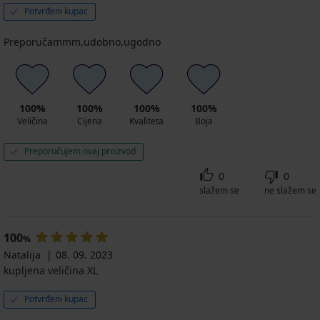
Potvrđeni kupac
Preporučammm,udobno,ugodno
100%
100%
100%
100%
Veličina
Cijena
Kvaliteta
Boja
Preporučujem ovaj proizvod
0
0
slažem se
ne slažem se
100
%
Natalija
08. 09. 2023
kupljena veličina XL
Potvrđeni kupac