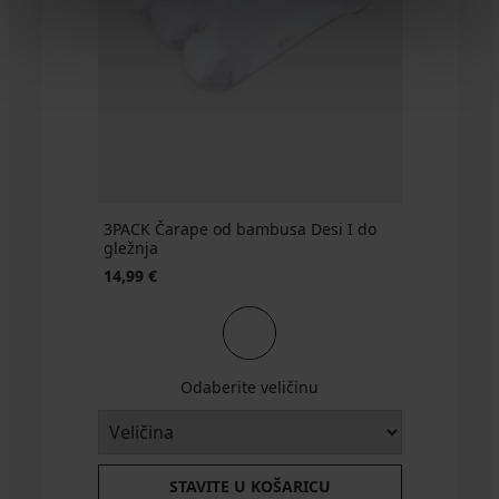
akcija
akcija
3+1
3+1
GRATIS
GRATIS
3PACK Čarape od bambusa Desi I do
gležnja
14,99 €
Odaberite veličinu
STAVITE U KOŠARICU