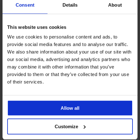
Consent
Details
About
This website uses cookies
We use cookies to personalise content and ads, to
provide social media features and to analyse our traffic.
Iz iste kolekcije
We also share information about your use of our site with
our social media, advertising and analytics partners who
may combine it with other information that you’ve
provided to them or that they’ve collected from your use
3+1 GRATIS
3+1 GRATIS
of their services.
Allow all
Bokserice
Bokserice
Carter
Bamboo
s
Nature
modalom
Customize
16,99
8,19
€
€