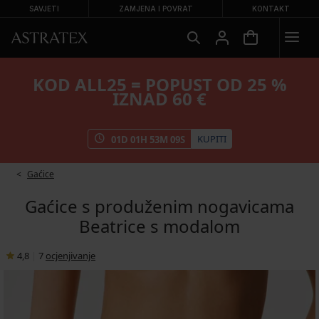
SAVJETI
ZAMJENA I POVRAT
KONTAKT
KOD ALL25 = POPUST OD 25 %
IZNAD 60 €
KUPITI
01
D
01
H
53
M
08
S
Gaćice
Gaćice s produženim nogavicama
Beatrice s modalom
4,8
|
7
ocjenjivanje