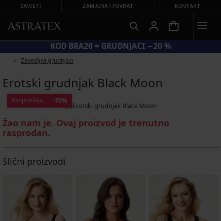
SAVJETI
ZAMJENA I POVRAT
KONTAKT
KOD BRA20 = GRUDNJACI −20 %
Zavodljivi grudnjaci
Erotski grudnjak Black Moon
Rasprodaja
-70%
Žao nam je. Ovaj proizvod je trenutno
rasprodan.
Slični proizvodi