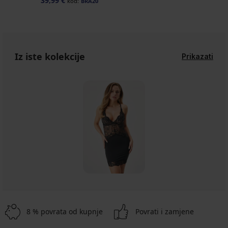
39,99 €
kod:
BRA20
Iz iste kolekcije
Prikazati
8 % povrata od kupnje
Povrati i zamjene