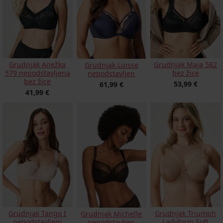
Grudnjak Anežka
Grudnjak Maja 582
Grudnjak Luisse
579 nepodstavljena
bez žice
nepodstavljen
bez žice
53,99 €
61,99 €
41,99 €
Grudnjak Tango I
Grudnjak Triumph
Grudnjak Michelle
nepodstavljeni
Ladyform Soft
nepodstavljen