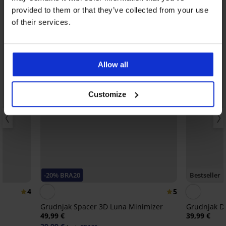
provided to them or that they’ve collected from your use
of their services.
Allow all
Customize
-20% BRA20
Bestseller
4
5
Grudnjak Spacer 3D Luna Minimizer
Grudnjak DI
49,99 €
39,99 €