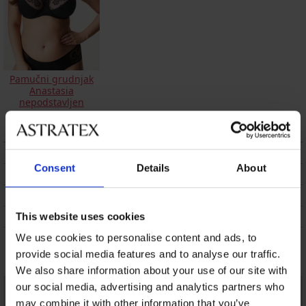
Pamučni grudnjak
Anastasia
nepodstavljen
49,99 €
OPIS
Consent
Details
About
DOSTAVA I PLAĆANJE
ZAMJENA
ODRŽAVANJE I PRANJE
This website uses cookies
We use cookies to personalise content and ads, to
Možda će vam se svidjeti
provide social media features and to analyse our traffic.
We also share information about your use of our site with
our social media, advertising and analytics partners who
may combine it with other information that you’ve