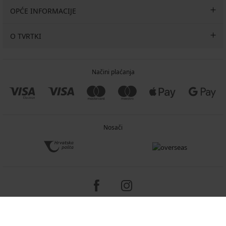
OPĆE INFORMACIJE
O TVRTKI
Načini plaćanja
Nosači
Copyright 2005-2026 © ASTRATEX a.s.
Programia - e-commerce solutions