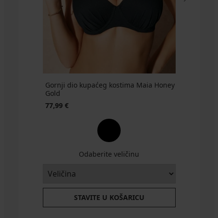
€
€
€
€
€
89,99
28,99
€
€
Gornji dio kupaćeg kostima Maia Honey
Gold
77,99 €
Odaberite veličinu
STAVITE U KOŠARICU