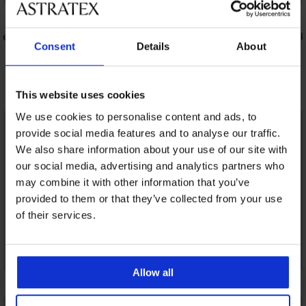
5
ney Black
Gornji dio kupaćeg kostima Black Luxe
Dvodijelni 
Consent
Details
About
Black II
55,99 €
69,99 €
105,98 €
Otkrijte slične komade
This website uses cookies
We use cookies to personalise content and ads, to
provide social media features and to analyse our traffic.
We also share information about your use of our site with
our social media, advertising and analytics partners who
may combine it with other information that you’ve
provided to them or that they’ve collected from your use
of their services.
Allow all