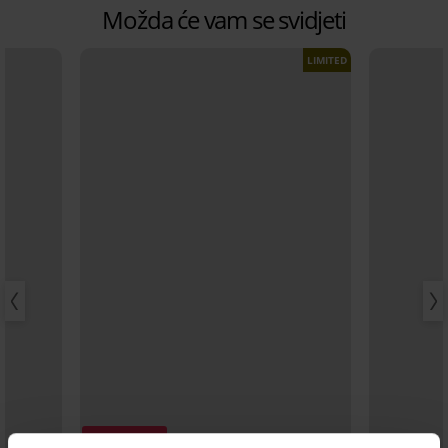
Možda će vam se svidjeti
LIMITED
Popust -20%