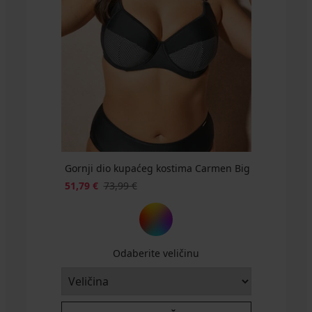
10,49
52,99
18,59
27,29
48,99
6,50
41,99
14,80
11,10
41,99
€
€
€
€
€
Oasis
Fiji
Boheme
Oasis
41,99
€
€
€
€
€
€
€
€
€
€
77,99
20,99
36,99
24,99
65,99
Falls
II
34,99
65,79
€
20,99
39,74
30,99
38,99
69,99
12,99
69,99
36,99
36,99
69,99
€
€
€
€
€
13,80
46,19
€
€
69,99
€
€
€
€
€
€
€
€
€
€
€
€
49,99
93,99
€
Kod
45,99
65,99
€
€
ALL25
€
€
Gornji dio kupaćeg kostima Carmen Big
51,79 €
73,99 €
Odaberite veličinu