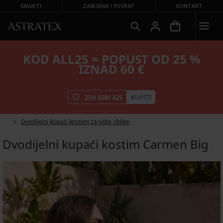
SAVJETI
ZAMJENA I POVRAT
KONTAKT
KOD ALL25 = POPUST OD 25 %
IZNAD 60 €
KUPITI
23
H
03
M
41
S
Dvodijelni kupaći kostimi za vitke oblike
Dvodijelni kupaći kostim Carmen Big