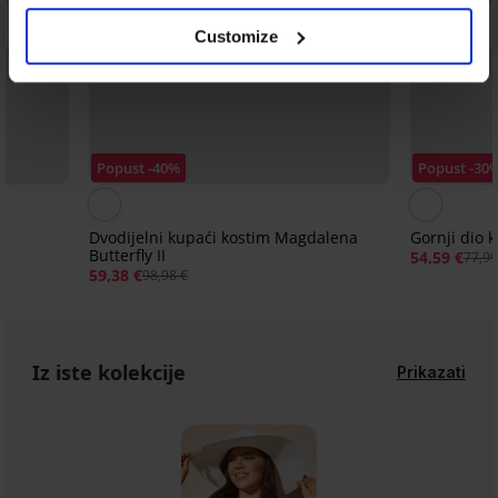
Customize
Popust -40%
Popust -30
I
Dvodijelni kupaći kostim Magdalena
Gornji dio
Butterfly II
54,59 €
77,99
59,38 €
98,98 €
Iz iste kolekcije
Prikazati