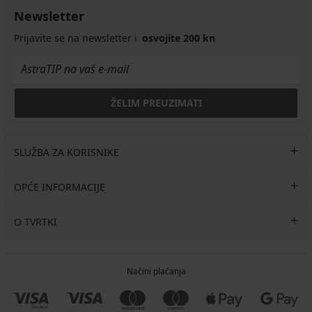
kupaćeg
Zari
Marine
Blue
Chic
7,50
12,60
32,99
Newsletter
kostima
II
23,09
32,99
32,99
€
€
€
Elomi
32,99
€
€
€
24,99
41,99
Prijavite se na newsletter i
osvojite 200 kn
Bazaruto
€
32,99
€
€
13,80
€
€
45,99
€
ŽELIM PREUZIMATI
SLUŽBA ZA KORISNIKE
OPĆE INFORMACIJE
O TVRTKI
Načini plaćanja