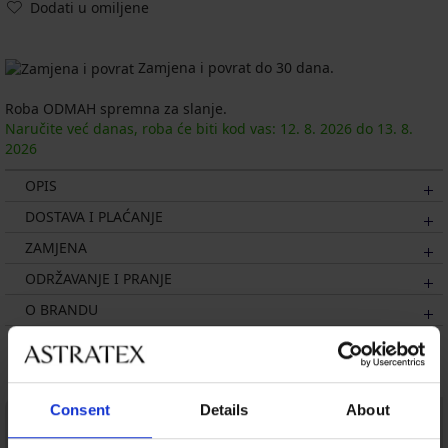
Dodati u omiljene
Zamjena i povrat do 30 dana.
Roba ODMAH spremna za slanje.
Naručite već danas, roba će biti kod vas:
12. 8.
2026
do
13. 8.
2026
OPIS
DOSTAVA I PLAĆANJE
ZAMJENA
ODRŽAVANJE I PRANJE
O BRANDU
Možda će vam se svidjeti
Consent
Details
About