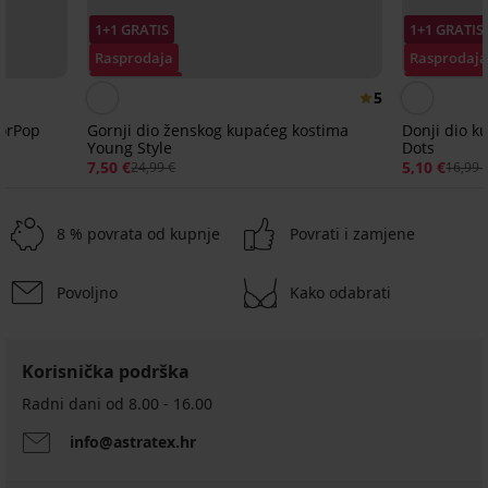
1+1 GRATIS
1+1 GRATIS
Rasprodaja
Rasprodaj
Popust -70%
Popust -70
5
lorPop
Gornji dio ženskog kupaćeg kostima
Donji dio k
Young Style
Dots
7,50 €
5,10 €
24,99 €
16,99 
8 % povrata od kupnje
Povrati i zamjene
Povoljno
Kako odabrati
Rasprodaja
Rasprodaja
-70%
-70%
1+1 GRATIS
-30%
Rasprodaja
1+1 GRATIS
-70%
ED
IMITED
LIMITED
Korisnička podrška
5
Donji
Donji
Donji
Donji
Donji
Donji
Donji
Radni dani od 8.00 - 16.00
PREMIUM
dio
dio
dio
dio
dio
dio
dio
Donji
kupaćeg
kupaćeg
kupaćeg
kupaćeg
kupaćeg
kupaćeg
kupaćeg
info@astratex.hr
dio
kostima
kostima
kostima
kostima
kostima
kostima
kostima
ženskog
Yoruba
Maia
Fleur
Dallas
Ezer
Carmen
Marine